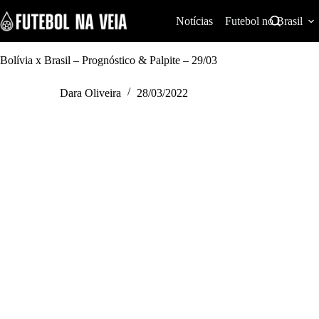
S
k
Notícias
Futebol no Brasil
i
p
t
Bolívia x Brasil – Prognóstico & Palpite – 29/03
o
c
Dara Oliveira
28/03/2022
o
n
t
e
n
t