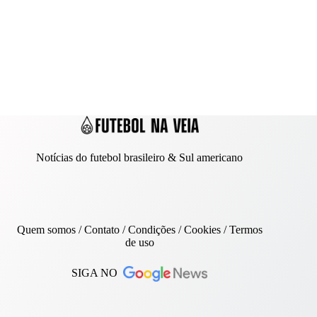
Notícias do futebol brasileiro & Sul americano
Quem somos
/
Contato
/ Condições /
Cookies
/
Termos
de uso
SIGA NO