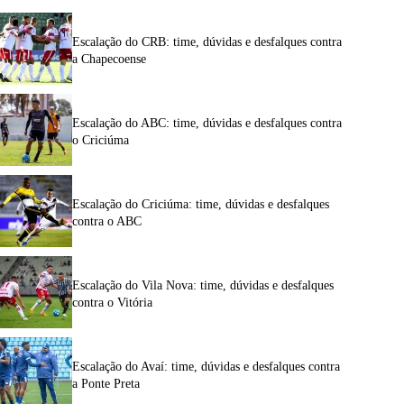
Escalação do CRB: time, dúvidas e desfalques contra
a Chapecoense
Escalação do ABC: time, dúvidas e desfalques contra
o Criciúma
Escalação do Criciúma: time, dúvidas e desfalques
contra o ABC
Escalação do Vila Nova: time, dúvidas e desfalques
contra o Vitória
Escalação do Avaí: time, dúvidas e desfalques contra
a Ponte Preta