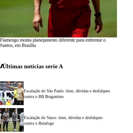
Flamengo monta planejamento diferente para enfrentar o
Santos, em Brasília
Últimas notícias
serie A
Escalação do São Paulo: time, dúvidas e desfalques
contra o RB Bragantino
Escalação do Vasco: time, dúvidas e desfalques
contra o Botafogo