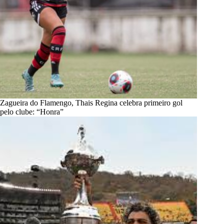
Zagueira do Flamengo, Thais Regina celebra primeiro gol
pelo clube: “Honra”