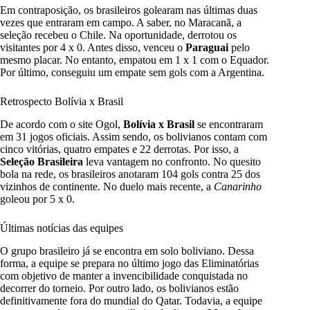
Em contraposição, os brasileiros golearam nas últimas duas
vezes que entraram em campo. A saber, no Maracanã, a
seleção recebeu o Chile. Na oportunidade, derrotou os
visitantes por 4 x 0. Antes disso, venceu o
Paraguai
pelo
mesmo placar. No entanto, empatou em 1 x 1 com o Equador.
Por último, conseguiu um empate sem gols com a Argentina.
Retrospecto Bolívia x Brasil
De acordo com o site Ogol,
Bolívia x Brasil
se encontraram
em 31 jogos oficiais. Assim sendo, os bolivianos contam com
cinco vitórias, quatro empates e 22 derrotas. Por isso, a
Seleção Brasileira
leva vantagem no confronto. No quesito
bola na rede, os brasileiros anotaram 104 gols contra 25 dos
vizinhos de continente. No duelo mais recente, a
Canarinho
goleou por 5 x 0.
Últimas notícias das equipes
O grupo brasileiro já se encontra em solo boliviano. Dessa
forma, a equipe se prepara no último jogo das Eliminatórias
com objetivo de manter a invencibilidade conquistada no
decorrer do torneio. Por outro lado, os bolivianos estão
definitivamente fora do mundial do Qatar. Todavia, a equipe