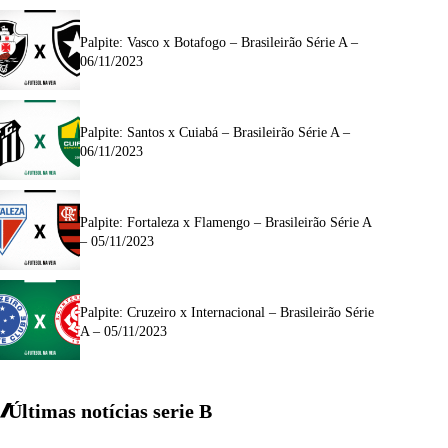
Palpite: Vasco x Botafogo – Brasileirão Série A –
06/11/2023
Palpite: Santos x Cuiabá – Brasileirão Série A –
06/11/2023
Palpite: Fortaleza x Flamengo – Brasileirão Série A
– 05/11/2023
Palpite: Cruzeiro x Internacional – Brasileirão Série
A – 05/11/2023
Últimas notícias
serie
B