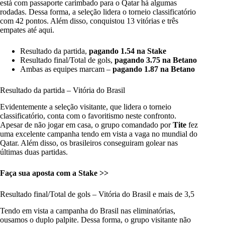
está com passaporte carimbado para o Qatar há algumas
rodadas. Dessa forma, a seleção lidera o torneio classificatório
com 42 pontos. Além disso, conquistou 13 vitórias e três
empates até aqui.
Resultado da partida,
pagando 1.54 na Stake
Resultado final/Total de gols,
pagando 3.75 na Betano
Ambas as equipes marcam –
pagando 1.87 na Betano
Resultado da partida – Vitória do Brasil
Evidentemente a seleção visitante, que lidera o torneio
classificatório, conta com o favoritismo neste confronto.
Apesar de não jogar em casa, o grupo comandado por
Tite
fez
uma excelente campanha tendo em vista a vaga no mundial do
Qatar. Além disso, os brasileiros conseguiram golear nas
últimas duas partidas.
Faça sua aposta com a Stake >>
Resultado final/Total de gols – Vitória do Brasil e mais de 3,5
Tendo em vista a campanha do Brasil nas eliminatórias,
ousamos o duplo palpite. Dessa forma, o grupo visitante não