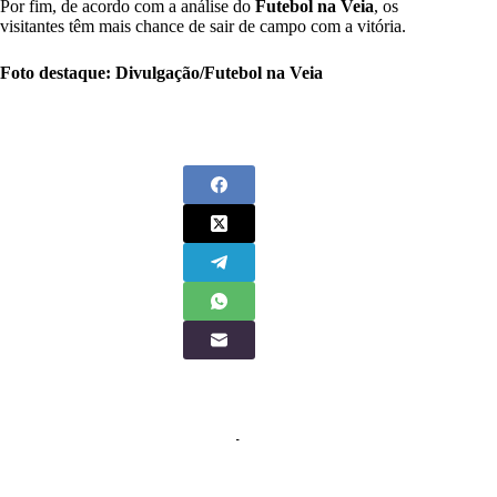
Por fim, de acordo com a análise do
Futebol na Veia
, os
visitantes têm mais chance de sair de campo com a vitória.
Foto destaque: Divulgação/Futebol na Veia