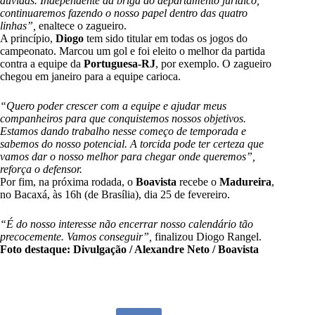
dúvidas. Independente da briga do departamento jurídico,
continuaremos fazendo o nosso papel dentro das quatro
linhas”,
enaltece o zagueiro.
A princípio,
Diogo
tem sido titular em todas os jogos do
campeonato. Marcou um gol e foi eleito o melhor da partida
contra a equipe da
Portuguesa-RJ
, por exemplo. O zagueiro
chegou em janeiro para a equipe carioca.
“Quero poder crescer com a equipe e ajudar meus
companheiros para que conquistemos nossos objetivos.
Estamos dando trabalho nesse começo de temporada e
sabemos do nosso potencial. A torcida pode ter certeza que
vamos dar o nosso melhor para chegar onde queremos”,
reforça o defensor.
Por fim, na próxima rodada, o
Boavista
recebe o
Madureira
,
no Bacaxá, às 16h (de Brasília), dia 25 de fevereiro.
“É do nosso interesse não encerrar nosso calendário tão
precocemente. Vamos conseguir”,
finalizou Diogo Rangel.
Foto destaque: Divulgação / Alexandre Neto / Boavista