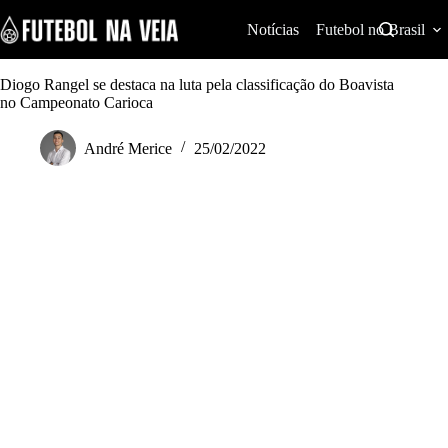
S
k
Notícias
Futebol no Brasil
i
p
t
Diogo Rangel se destaca na luta pela classificação do Boavista
o
no Campeonato Carioca
c
o
André Merice
25/02/2022
n
t
e
n
t