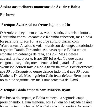
Assista aos melhores momentos de Azuriz x Bahia
Em breve.
1º tempo: Azuriz sai na frente logo no início
O Azuriz começou em cima. Assim sendo, aos seis minutos,
Berguinho cobrou escanteio e Robinho cabeceou, mas a bola
foi para fora. E aos 10′, a equipe abriu o placar, com
Wenderson
. A saber, o volante arriscou de longe, encobrindo
o goleiro Danilo Fernandes. Ao passo que o Bahia tentou
empatar em cobrança de falta, aos 25′. Mas a defesa
adversária fez o corte. E aos 28′ foi o
Azulão
que quase
chegou ao segundo, novamente na bola parada. Já que
Wellisson cobrou falta e a bola bateu na trave. Posteriormente,
aos 30′, o
Esquadrão
quase deixou tudo igual aos 30′, com
Matheus Davó. Mas o goleiro Caio fez a defesa. Bem como
no minuto seguinte, em mais uma tentativa de Davó.
2º tempo: Bahia empata com Marcelo Ryan
Em busca do empate, o Bahia começou a segunda etapa
pressionando. Dessa maneira, aos 12′, em bola alçada na área,
Rezende tentou chegar. Mas Caio afastou o perigo. Ao passo