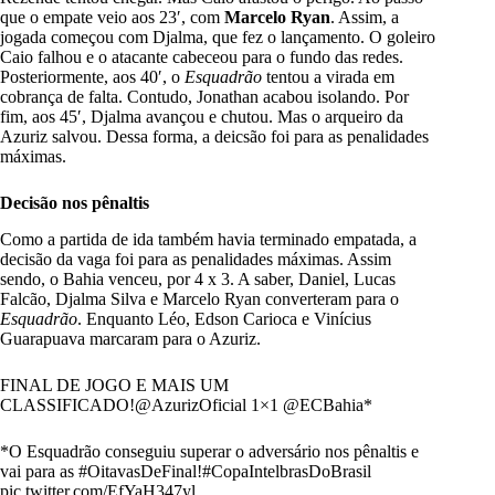
que o empate veio aos 23′, com
Marcelo Ryan
. Assim, a
jogada começou com Djalma, que fez o lançamento. O goleiro
Caio falhou e o atacante cabeceou para o fundo das redes.
Posteriormente, aos 40′, o
Esquadrão
tentou a virada em
cobrança de falta. Contudo, Jonathan acabou isolando. Por
fim, aos 45′, Djalma avançou e chutou. Mas o arqueiro da
Azuriz salvou. Dessa forma, a deicsão foi para as penalidades
máximas.
Decisão nos pênaltis
Como a partida de ida também havia terminado empatada, a
decisão da vaga foi para as penalidades máximas. Assim
sendo, o Bahia venceu, por 4 x 3. A saber, Daniel, Lucas
Falcão, Djalma Silva e Marcelo Ryan converteram para o
Esquadrão
. Enquanto Léo, Edson Carioca e Vinícius
Guarapuava marcaram para o Azuriz.
FINAL DE JOGO E MAIS UM
CLASSIFICADO!
@AzurizOficial
1×1
@ECBahia
*
*O Esquadrão conseguiu superar o adversário nos pênaltis e
vai para as
#OitavasDeFinal
!
#CopaIntelbrasDoBrasil
pic.twitter.com/EfYaH347yl