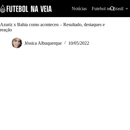
S
k
Notícias
Futebol no Brasil
i
p
t
Azuriz x Bahia como aconteceu – Resultado, destaques e
o
reação
c
o
Jéssica Albuquerque
10/05/2022
n
t
e
n
t