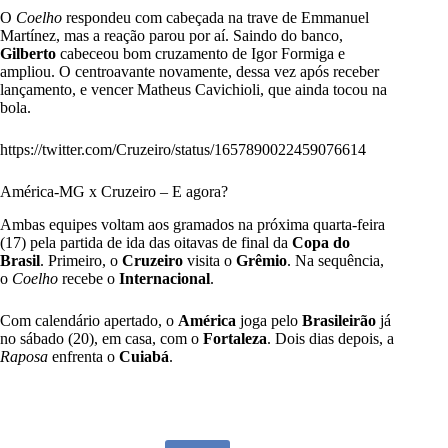
O
Coelho
respondeu com cabeçada na trave de Emmanuel
Martínez, mas a reação parou por aí. Saindo do banco,
Gilberto
cabeceou bom cruzamento de Igor Formiga e
ampliou. O centroavante novamente, dessa vez após receber
lançamento, e vencer Matheus Cavichioli, que ainda tocou na
bola.
https://twitter.com/Cruzeiro/status/1657890022459076614
América-MG x Cruzeiro – E agora?
Ambas equipes voltam aos gramados na próxima quarta-feira
(17) pela partida de ida das oitavas de final da
Copa
do
Brasil
. Primeiro, o
Cruzeiro
visita o
Grêmio
. Na sequência,
o
Coelho
recebe o
Internacional
.
Com calendário apertado, o
América
joga pelo
Brasileirão
já
no sábado (20), em casa, com o
Fortaleza
. Dois dias depois, a
Raposa
enfrenta o
Cuiabá
.