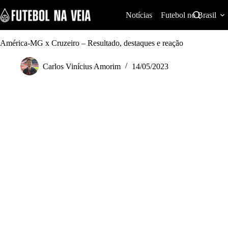
S
k
Notícias
Futebol no Brasil
i
p
t
América-MG x Cruzeiro – Resultado, destaques e reação
o
c
Carlos Vinícius Amorim
14/05/2023
o
n
t
e
n
t