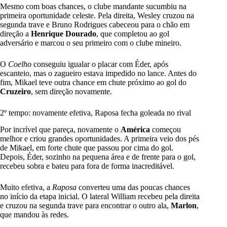
Mesmo com boas chances, o clube mandante sucumbiu na
primeira oportunidade celeste. Pela direita, Wesley cruzou na
segunda trave e Bruno Rodrigues cabeceou para o chão em
direção a
Henrique
Dourado
, que completou ao gol
adversário e marcou o seu primeiro com o clube mineiro.
O
Coelho
conseguiu igualar o placar com Éder, após
escanteio, mas o zagueiro estava impedido no lance. Antes do
fim, Mikael teve outra chance em chute próximo ao gol do
Cruzeiro
, sem direção novamente.
2º tempo: novamente efetiva, Raposa fecha goleada no rival
Por incrível que pareça, novamente o
América
começou
melhor e criou grandes oportunidades. A primeira veio dos pés
de Mikael, em forte chute que passou por cima do gol.
Depois, Éder, sozinho na pequena área e de frente para o gol,
recebeu sobra e bateu para fora de forma inacreditável.
Muito efetiva, a
Raposa
converteu uma das poucas chances
no início da etapa inicial. O lateral William recebeu pela direita
e cruzou na segunda trave para encontrar o outro ala,
Marlon
,
que mandou às redes.