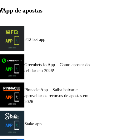
App de apostas
F12 bet app
Greenbets.io App – Como apostar do
celular em 2026!
Pinnacle App – Saiba baixar e
aproveitar os recursos de apostas em
2026
Stake app