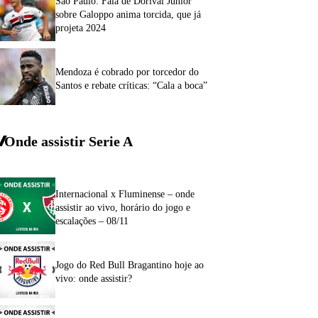
São Paulo: Fala de Dorival Júnior
sobre Galoppo anima torcida, que já
projeta 2024
Mendoza é cobrado por torcedor do
Santos e rebate críticas: “Cala a boca”
Onde assistir Serie A
Internacional x Fluminense – onde
assistir ao vivo, horário do jogo e
escalações – 08/11
Jogo do Red Bull Bragantino hoje ao
vivo: onde assistir?