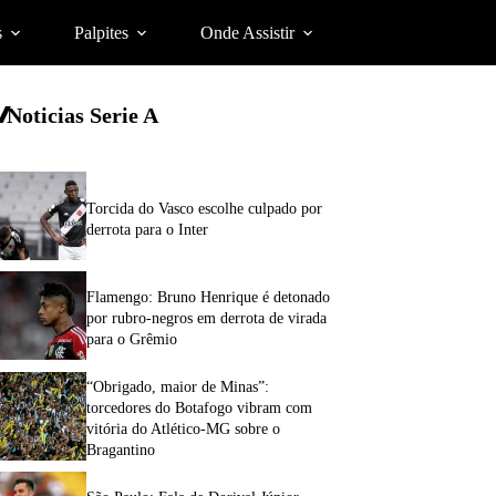
s
Palpites
Onde Assistir
Noticias Serie A
Torcida do Vasco escolhe culpado por
derrota para o Inter
Flamengo: Bruno Henrique é detonado
por rubro-negros em derrota de virada
para o Grêmio
“Obrigado, maior de Minas”:
torcedores do Botafogo vibram com
vitória do Atlético-MG sobre o
Bragantino