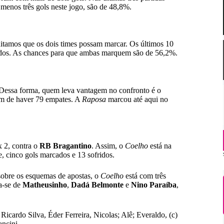
 menos três gols neste jogo, são de 48,8%.
ditamos que os dois times possam marcar. Os últimos 10
lados. As chances para que ambas marquem são de 56,2%.
 Dessa forma, quem leva vantagem no confronto é o
ém de haver 79 empates. A
R
aposa
marcou até aqui no
x 2, contra o
RB
Bragantino
. Assim, o
Coelho
está na
, cinco gols marcados e 13 sofridos.
 sobre os esquemas de apostas, o
Coelho
está com três
a-se de
Matheusinho
,
Dadá Belmonte
e
Nino Paraíba
,
icardo Silva, Éder Ferreira, Nicolas; Alê; Everaldo, (c)
ncini.