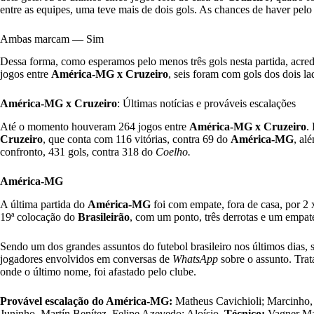
entre as equipes, uma teve mais de dois gols. As chances de haver pelo
Ambas marcam — Sim
Dessa forma, como esperamos pelo menos três gols nesta partida, acre
jogos entre
América-MG x Cruzeiro
, seis foram com gols dos dois 
América-MG x Cruzeiro
: Últimas notícias e prováveis escalações
Até o momento houveram 264 jogos entre
América-MG x Cruzeiro
.
Cruzeiro
, que conta com 116 vitórias, contra 69 do
América-MG
, al
confronto, 431 gols, contra 318 do
Coelho.
América-MG
A última partida do
América-MG
foi com empate, fora de casa, por 2 
19ª colocação do
Brasileirão
, com um ponto, três derrotas e um empate
Sendo um dos grandes assuntos do futebol brasileiro nos últimos dias,
jogadores envolvidos em conversas de
WhatsApp
sobre o assunto. Trat
onde o último nome, foi afastado pelo clube.
Provável escalação do América-MG:
Matheus Cavichioli; Marcinho, R
Juninho, Martín Benítez, Felipe Azevedo; Aloísio.
Técnico:
Vagner Ma