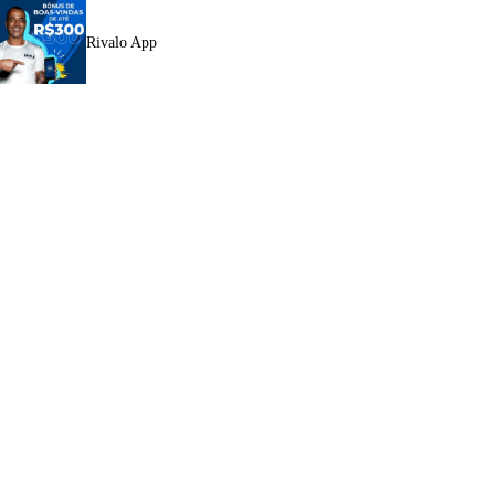
Rivalo App