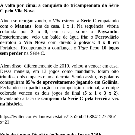
A volta por cima: a conquista do tricampeonato da Série
C pelo Vila Nova
Ainda se reorganizando, o
Vila
estreou a
Série C
empatando
com o
Manaus
: fora de casa, 1 x 1. Na sequência,
vitória
colorada por
2 x 0
, em casa, sobre o
Paysandu
.
Posteriormente, veio um balde de água fria: o
Ferroviário
derrotou o
Vila Nova
com direito à goleada:
4 x 0
em
Fortaleza. Recuperando a confiança, o
Tigre
ficou
10 jogos
sem perder
na Série C.
Além disso, diferentemente de 2019, voltou a vencer em casa.
Dessa maneira, em 13 jogos como mandante, foram oito
triunfos, dois empates e uma derrota. Sendo assim, os goianos
conseguiram
85% de aproveitamento jogando em Goiânia
.
Fechando sua participação na competição nacional, a equipe
colorada venceu os dois jogos da final (
5 x 1
e
3 x 2
),
levantando a taça de
campeão da Série C pela terceira vez
na história
.
https://twitter.com/vilanovafc/status/1355642168841527296?
s=21
Foto destaque: Divulgação/Fernando Torres/CBF