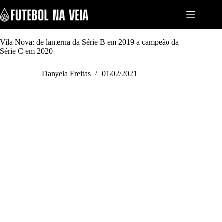
S
k
i
p
t
Vila Nova: de lanterna da Série B em 2019 a campeão da
o
Série C em 2020
c
o
Danyela Freitas
01/02/2021
n
t
e
n
t