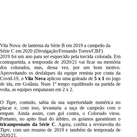
Vila Nova: de lanterna da Série B em 2019 a campeão da
Série C em 2020 (Divulgação/Fernando Torres/CBF)
2019 foi um ano para ser esquecido pela torcida colorada. Em
contrapartida, a temporada de 2020/21 vai ficar na memória
dos colorados, mas, dessa vez, por um bom motivo.
Aproveitando os desfalques da equipe remista por conta da
Covid-19, o
Vila Nova
aplicou uma goleada de
5 x 1
no jogo
de ida, em
Goiânia
. Num 1º tempo equilibrado na partida de
volta, as equipes empataram em 2 x 2.
O
Tigre
, contudo, sabia da sua superioridade numérica no
placar e, com isso, levantaria a taça de campeão com o
empate. Ainda assim, com gol contra, o
Colorado
virou.
Portanto, no apito final do árbitro, os goianos garantiram o
tricampeonato da Série C
. Agora, confira a reviravolta do
Tigre
, com um resumo de 2019 e também da temporada de
2020/21.