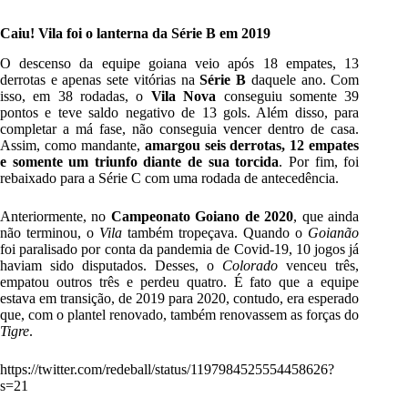
Caiu! Vila foi o lanterna da Série B em 2019
O descenso da equipe goiana veio após 18 empates, 13
derrotas e apenas sete vitórias na
Série B
daquele ano. Com
isso, em 38 rodadas, o
Vila Nova
conseguiu somente 39
pontos e teve saldo negativo de 13 gols. Além disso, para
completar a má fase, não conseguia vencer dentro de casa.
Assim, como mandante,
amargou seis derrotas, 12 empates
e somente um triunfo diante de sua torcida
. Por fim, foi
rebaixado para a Série C com uma rodada de antecedência.
Anteriormente, no
Campeonato Goiano de 2020
, que ainda
não terminou, o
Vila
também tropeçava. Quando o
Goianão
foi paralisado por conta da pandemia de Covid-19, 10 jogos já
haviam sido disputados. Desses, o
Colorado
venceu três,
empatou outros três e perdeu quatro. É fato que a equipe
estava em transição, de 2019 para 2020, contudo, era esperado
que, com o plantel renovado, também renovassem as forças do
Tigre
.
https://twitter.com/redeball/status/1197984525554458626?
s=21