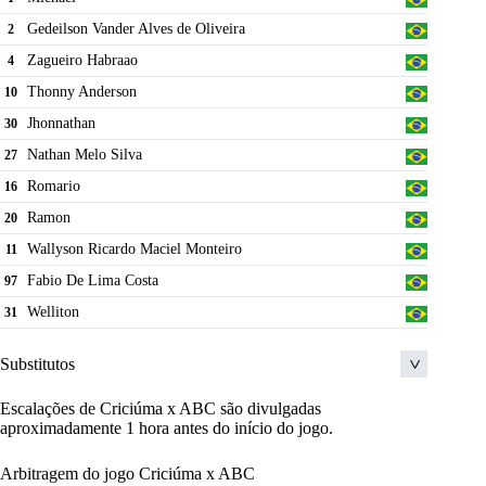
Tiago Marques Rezende
99
Gedeilson Vander Alves de Oliveira
2
Fabinho
11
Zagueiro Habraao
4
Joao Carlos Barros Lopes
21
Thonny Anderson
10
Leonardo De Oliveira Costa
5
Jhonnathan
30
Alisson Machado dos Santos
25
Nathan Melo Silva
27
Felipe Vizeu
9
Romario
16
Helder Silva Santos
6
Ramon
20
Marquinhos Gabriel
10
Wallyson Ricardo Maciel Monteiro
11
Fernando Canesin
55
Fabio De Lima Costa
97
Cristovam Roberto Ribeiro Da Silva
2
Welliton
31
Substitutos
Escalações de Criciúma x ABC são divulgadas
Geovane Henrique Pereira De Souza
33
aproximadamente 1 hora antes do início do jogo.
Fabricio Silva Dornellas
44
Arbitragem do jogo Criciúma x ABC
Matheus de Oliveira Refundini
90