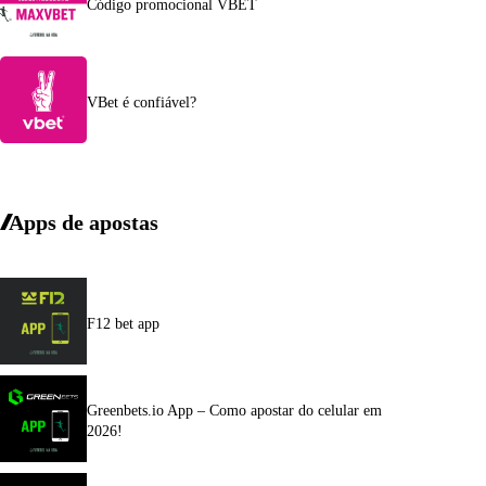
Código promocional VBET
VBet é confiável?
Apps de apostas
F12 bet app
Greenbets.io App – Como apostar do celular em
2026!