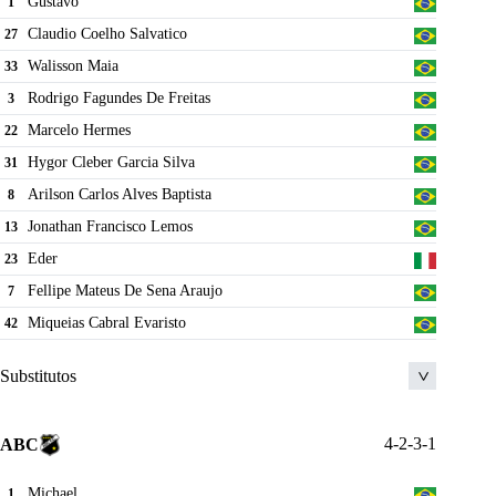
Gustavo
1
Claudio Coelho Salvatico
27
Walisson Maia
33
Rodrigo Fagundes De Freitas
3
Marcelo Hermes
22
Hygor Cleber Garcia Silva
31
Arilson Carlos Alves Baptista
8
Jonathan Francisco Lemos
13
Eder
23
Fellipe Mateus De Sena Araujo
7
Miqueias Cabral Evaristo
42
Substitutos
Romulo
17
4-2-3-1
ABC
Matheus Mancini
14
Michael
1