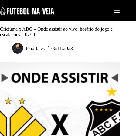
S
k
i
p
t
Criciúma x ABC – Onde assistir ao vivo, horário do jogo e
o
escalações – 07/11
c
o
n
João Jales
06/11/2023
t
e
n
t