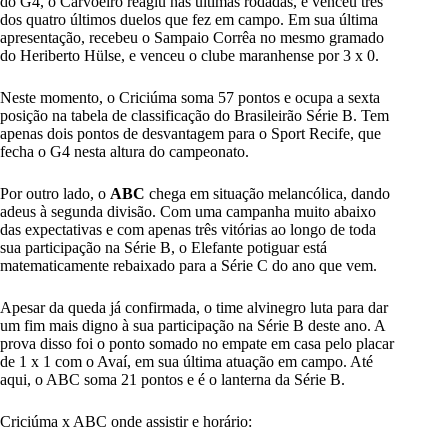
do G4, o Carvoeiro reagiu nas últimas rodadas, e venceu três
dos quatro últimos duelos que fez em campo. Em sua última
apresentação, recebeu o Sampaio Corrêa no mesmo gramado
do Heriberto Hülse, e venceu o clube maranhense por 3 x 0.
Neste momento, o Criciúma soma 57 pontos e ocupa a sexta
posição na tabela de classificação do Brasileirão Série B. Tem
apenas dois pontos de desvantagem para o Sport Recife, que
fecha o G4 nesta altura do campeonato.
Por outro lado, o
ABC
chega em situação melancólica, dando
adeus à segunda divisão. Com uma campanha muito abaixo
das expectativas e com apenas três vitórias ao longo de toda
sua participação na Série B, o Elefante potiguar está
matematicamente rebaixado para a Série C do ano que vem.
Apesar da queda já confirmada, o time alvinegro luta para dar
um fim mais digno à sua participação na Série B deste ano. A
prova disso foi o ponto somado no empate em casa pelo placar
de 1 x 1 com o Avaí, em sua última atuação em campo. Até
aqui, o ABC soma 21 pontos e é o lanterna da Série B.
Criciúma x ABC onde assistir e horário: