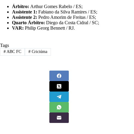
Árbitro:
Arthur Gomes Rabelo / ES;
Stephannyo Afonso Lopes de Oliveira
15
Assistente 1:
Fabiano da Silva Ramires / ES;
Assistente 2:
Pedro Amorim de Freitas / ES;
Matheus Anjos
7
Quarto Árbitro:
Diego da Costa Cidral / SC;
Alex da Silva
22
VAR:
Philip Georg Bennett / RJ.
Daniel De Carvalho
5
Tags
Maycon Douglas
75
#
ABC FC
#
Criciúma
Jeferson Cavalcante Fernandes Filho
8