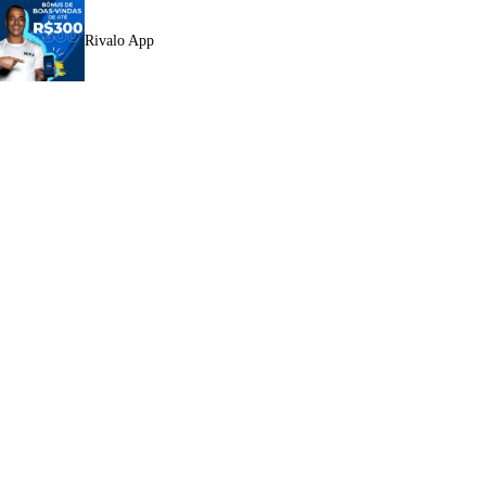
Rivalo App