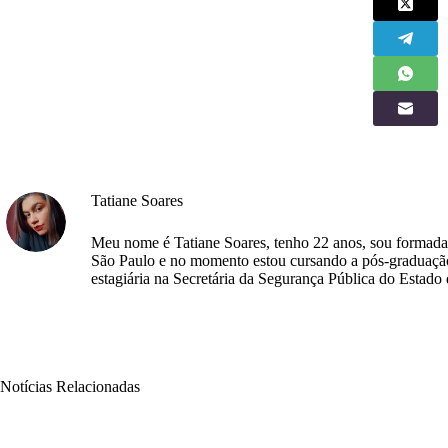
Tatiane Soares
Meu nome é Tatiane Soares, tenho 22 anos, sou formada
São Paulo e no momento estou cursando a pós-graduaçã
estagiária na Secretária da Segurança Pública do Estado
Notícias Relacionadas