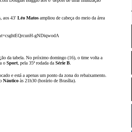
 com Douglas Baggio aos 6′ depois de uma finalização
, aos 43′
Léo Matos
ampliou de cabeça do meio da área
=20&t=csghtEQrcunH-gNDiqwodA
ção da tabela. No próximo domingo (16), o time volta a
la o
Sport
, pela 35ª rodada da
Série B
.
locado e está a apenas um ponto da zona do rebaixamento.
 o
Náutico
às 21h30 (horário de Brasília).