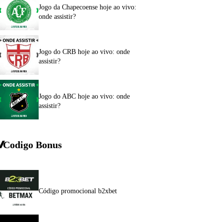
Jogo da Chapecoense hoje ao vivo:
onde assistir?
Jogo do CRB hoje ao vivo: onde
assistir?
Jogo do ABC hoje ao vivo: onde
assistir?
Codigo Bonus
Código promocional b2xbet