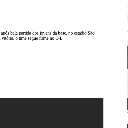
 após bela partida dos jovens da base, no estádio São
 vitória, o time segue firme no G4.