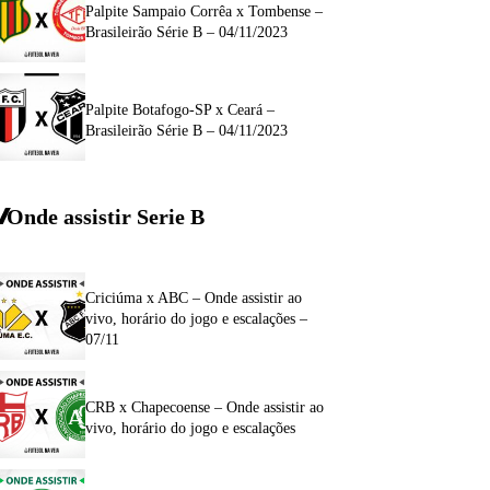
Palpite Sampaio Corrêa x Tombense –
Brasileirão Série B – 04/11/2023
Palpite Botafogo-SP x Ceará –
Brasileirão Série B – 04/11/2023
Onde assistir Serie B
Criciúma x ABC – Onde assistir ao
vivo, horário do jogo e escalações –
07/11
CRB x Chapecoense – Onde assistir ao
vivo, horário do jogo e escalações