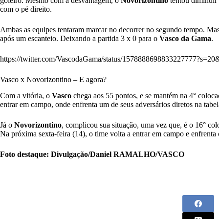
goleiro. Mesmo com a desvantagem, o
Novorizontino
tentou diminuir
com o pé direito.
Ambas as equipes tentaram marcar no decorrer no segundo tempo. Mas
após um escanteio. Deixando a partida 3 x 0 para o
Vasco da Gama
.
https://twitter.com/VascodaGama/status/1578888698833227777?s
Vasco x Novorizontino – E agora?
Com a vitória, o
Vasco
chega aos 55 pontos, e se mantém na 4° coloca
entrar em campo, onde enfrenta um de seus adversários diretos na tabe
Já o
Novorizontino
, complicou sua situação, uma vez que, é o 16° co
Na próxima sexta-feira (14), o time volta a entrar em campo e enfrenta
Foto destaque: Divulgação/Daniel RAMALHO/VASCO