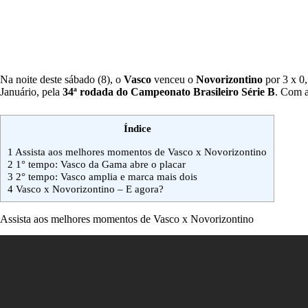
Na noite deste sábado (8), o
Vasco
venceu o
Novorizontino
por 3 x 0,
Januário, pela
34ª rodada do Campeonato Brasileiro Série B
. Com a
Índice
1
Assista aos melhores momentos de Vasco x Novorizontino
2
1° tempo: Vasco da Gama abre o placar
3
2° tempo: Vasco amplia e marca mais dois
4
Vasco x Novorizontino – E agora?
Assista aos melhores momentos de
Vasco x Novorizontino