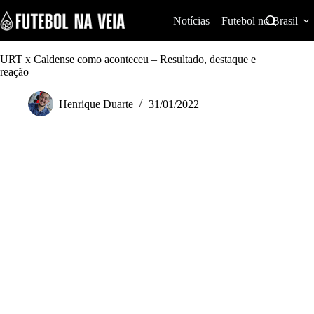
S
k
Notícias
Futebol no Brasil
i
p
t
URT x Caldense como aconteceu – Resultado, destaque e
o
reação
c
o
Henrique Duarte
31/01/2022
n
t
e
n
t