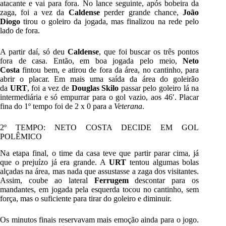
atacante e vai para fora. No lance seguinte, após bobeira da
zaga, foi a vez da
Caldense
perder grande chance,
João
Diogo
tirou o goleiro da jogada, mas finalizou na rede pelo
lado de fora.
A partir daí, só deu
Caldense
, que foi buscar os três pontos
fora de casa. Então, em boa jogada pelo meio,
Neto
Costa
fintou bem, e atirou de fora da área, no cantinho, para
abrir o placar. Em mais uma saída da área do goleirão
da
URT
, foi a vez de
Douglas Skilo
passar pelo goleiro lá na
intermediária e só empurrar para o gol vazio, aos 46′. Placar
fina do 1º tempo foi de 2 x 0 para a
Veterana
.
2º TEMPO: NETO COSTA DECIDE EM GOL
POLÊMICO
Na etapa final, o time da casa teve que partir parar cima, já
que o prejuízo já era grande. A
URT
tentou algumas bolas
alçadas na área, mas nada que assustasse a zaga dos visitantes.
Assim, coube ao lateral
Ferrugem
descontar para os
mandantes, em jogada pela esquerda tocou no cantinho, sem
força, mas o suficiente para tirar do goleiro e diminuir.
Os minutos finais reservavam mais emoção ainda para o jogo.