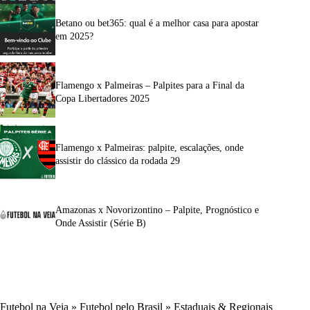
Betano ou bet365: qual é a melhor casa para apostar
em 2025?
Flamengo x Palmeiras – Palpites para a Final da
Copa Libertadores 2025
Flamengo x Palmeiras: palpite, escalações, onde
assistir do clássico da rodada 29
Amazonas x Novorizontino – Palpite, Prognóstico e
Onde Assistir (Série B)
Futebol na Veia
»
Futebol pelo Brasil
»
Estaduais & Regionais