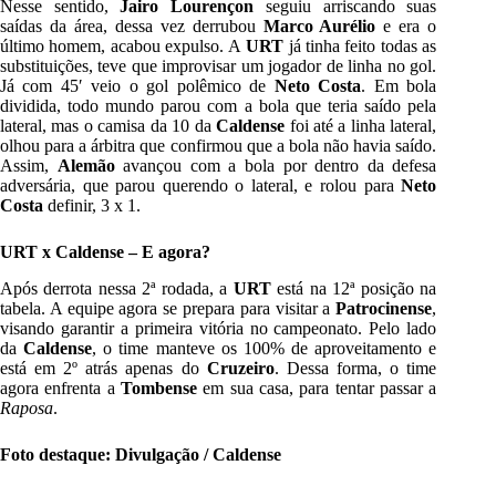
Nesse sentido,
Jairo Lourençon
seguiu arriscando suas
saídas da área, dessa vez derrubou
Marco Aurélio
e era o
último homem, acabou expulso. A
URT
já tinha feito todas as
substituições, teve que improvisar um jogador de linha no gol.
Já com 45′ veio o gol polêmico de
Neto Costa
. Em bola
dividida, todo mundo parou com a bola que teria saído pela
lateral, mas o camisa da 10 da
Caldense
foi até a linha lateral,
olhou para a árbitra que confirmou que a bola não havia saído.
Assim,
Alemão
avançou com a bola por dentro da defesa
adversária, que parou querendo o lateral, e rolou para
Neto
Costa
definir, 3 x 1.
URT x Caldense – E agora?
Após derrota nessa 2ª rodada, a
URT
está na 12ª posição na
tabela. A equipe agora se prepara para visitar a
Patrocinense
,
visando garantir a primeira vitória no campeonato. Pelo lado
da
Caldense
, o time manteve os 100% de aproveitamento e
está em 2º atrás apenas do
Cruzeiro
. Dessa forma, o time
agora enfrenta a
Tombense
em sua casa, para tentar passar a
Raposa
.
Foto destaque: Divulgação / Caldense