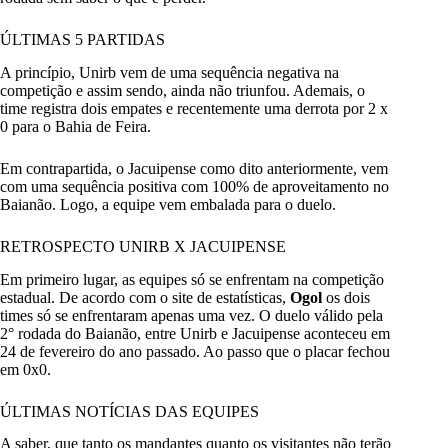
ÚLTIMAS 5 PARTIDAS
A princípio, Unirb vem de uma sequência negativa na
competição e assim sendo, ainda não triunfou. Ademais, o
time registra dois empates e recentemente uma derrota por 2 x
0 para o Bahia de Feira.
Em contrapartida, o Jacuipense como dito anteriormente, vem
com uma sequência positiva com 100% de aproveitamento no
Baianão. Logo, a equipe vem embalada para o duelo.
RETROSPECTO UNIRB X JACUIPENSE
Em primeiro lugar, as equipes só se enfrentam na competição
estadual. De acordo com o site de estatísticas,
Ogol
os dois
times só se enfrentaram apenas uma vez. O duelo válido pela
2° rodada do Baianão, entre Unirb e Jacuipense aconteceu em
24 de fevereiro do ano passado. Ao passo que o placar fechou
em 0x0.
ÚLTIMAS NOTÍCIAS DAS EQUIPES
A saber, que tanto os mandantes quanto os visitantes não terão