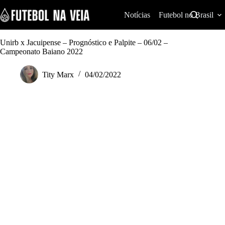
S
k
Notícias
Futebol no Brasil
i
p
t
Unirb x Jacuipense – Prognóstico e Palpite – 06/02 –
o
Campeonato Baiano 2022
c
o
Tity Marx
04/02/2022
n
t
e
n
t