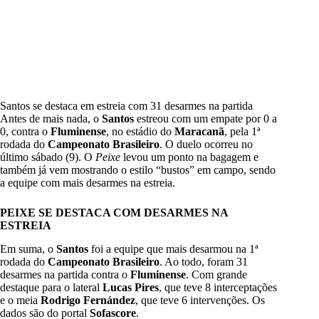
Santos se destaca em estreia com 31 desarmes na partida
Antes de mais nada, o
Santos
estreou com um empate por 0 a
0, contra o
Fluminense
, no estádio do
Maracanã
, pela 1ª
rodada do
Campeonato Brasileiro
. O duelo ocorreu no
último sábado (9). O
Peixe
levou um ponto na bagagem e
também já vem mostrando o estilo “bustos” em campo, sendo
a equipe com mais desarmes na estreia.
PEIXE SE DESTACA COM DESARMES NA
ESTREIA
Em suma, o
Santos
foi a equipe que mais desarmou na 1ª
rodada do
Campeonato Brasileiro
. Ao todo, foram 31
desarmes na partida contra o
Fluminense
. Com grande
destaque para o lateral
Lucas Pires
, que teve 8 interceptações
e o meia
Rodrigo Fernández
, que teve 6 intervenções. Os
dados são do portal
Sofascore
.