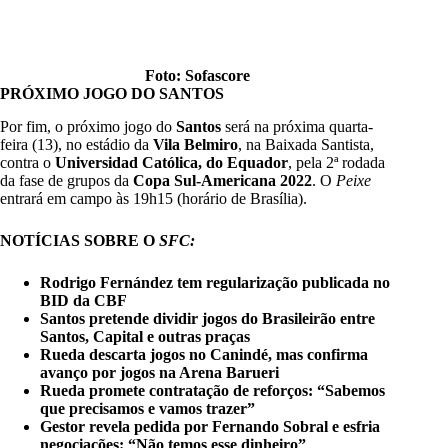
Foto: Sofascore
PRÓXIMO JOGO DO SANTOS
Por fim, o próximo jogo do
Santos
será na próxima quarta-
feira (13), no estádio da
Vila Belmiro
, na Baixada Santista,
contra o
Universidad Católica, do Equador
, pela 2ª rodada
da fase de grupos da
Copa Sul-Americana 2022
. O
Peixe
entrará em campo às 19h15 (horário de Brasília).
NOTÍCIAS SOBRE O
SFC:
Rodrigo Fernández tem regularização publicada
no
BID da CBF
Santos pretende dividir jogos do Brasileirão entre
Santos, Capital e outras praças
Rueda descarta jogos no Canindé, mas confirma
avanço por jogos na Arena Barueri
Rueda promete contratação de reforços: “Sabemos
que precisamos e vamos trazer”
Gestor revela pedida por Fernando Sobral e esfria
negociações: “Não temos esse dinheiro”