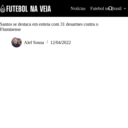
S
k
Notícias
Futebol no Brasil
i
p
t
Santos se destaca em estreia com 31 desarmes contra o
o
Fluminense
c
o
Alef Sousa
12/04/2022
n
t
e
n
t