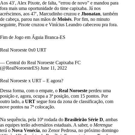
Aos 43′, Alex Pixote, de falta, “errou de novo” e mandou para
fora mais uma oportunidade do time capixaba. Já nos
acréscimos, aos 47′, Marcudinho cruzou e
Jhonatan
, também
de cabeça, parou nas mãos de
Moisés
. Por fim, no minuto
seguinte, Pixote cruzou e Vinícius Leandro cabeceou pra fora.
Fim de Jogo em Águia Branca-ES
Real Noroeste 0x0 URT
— Central do Real Noroeste Capixaba FC
(@RealNoroesteES)
June 11, 2022
Real Noroeste x URT – E agora?
Dessa forma, com o empate, o
Real Noroeste
perdeu uma
posição e, agora, ocupa a 3ª posição, com 15 pontos. Por
outro lado, a
URT
segue fora da zona de classificação, com
nove pontos na 7ª colocação.
Na sequência, pela 10ª rodada do
Brasileirão Série D
, ambas
as equipes terão adversários estaduais. A saber, o
Merengue
terá o
Nova Venécia
, no Zenor Pedrosa, no próximo domingo