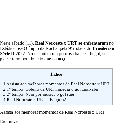
Neste sábado (11),
Real Noroeste x URT
se enfrentaram
no
Estádio José Olímpio da Rocha, pela 9ª rodada do
Brasileirão
Série D
2022. No entanto, com poucas chances do gol, o
placar terminou do jeito que começou.
Índice
1
Assista aos melhores momentos de Real Noroeste x URT
2
1° tempo: Goleiro da URT impediu o gol capixaba
3
2° tempo: Nem por música o gol saiu
4
Real Noroeste x URT – E agora?
Assista aos melhores momentos de Real Noroeste x URT
Em breve