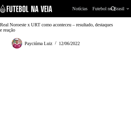
S
k
Notícias
Futebol no Brasil
i
p
t
Real Noroeste x URT como aconteceu – resultado, destaques
o
e reação
c
o
Payciúma Luiz
12/06/2022
n
t
e
n
t