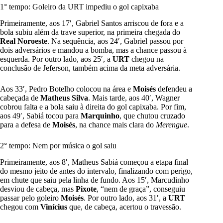
1° tempo: Goleiro da URT impediu o gol capixaba
Primeiramente, aos 17′, Gabriel Santos arriscou de fora e a
bola subiu além da trave superior, na primeira chegada do
Real Noroeste
. Na sequência, aos 24′, Gabriel passou por
dois adversários e mandou a bomba, mas a chance passou à
esquerda. Por outro lado, aos 25′, a
URT
chegou na
conclusão de Jeferson, também acima da meta adversária.
Aos 33′, Pedro Botelho colocou na área e
Moisés
defendeu a
cabeçada de
Matheus Silva
. Mais tarde, aos 40′, Wagner
cobrou falta e a bola saiu à direita do gol capixaba. Por fim,
aos 49′, Sabiá tocou para
Marquinho
, que chutou cruzado
para a defesa de
Moisés
, na chance mais clara do
Merengue
.
2° tempo: Nem por música o gol saiu
Primeiramente, aos 8′, Matheus Sabiá começou a etapa final
do mesmo jeito de antes do intervalo, finalizando com perigo,
em chute que saiu pela linha de fundo. Aos 15′, Marcudinho
desviou de cabeça, mas
Pixote
, “nem de graça”, conseguiu
passar pelo goleiro
Moisés
. Por outro lado, aos 31′, a
URT
chegou com
Vinícius
que, de cabeça, acertou o travessão.