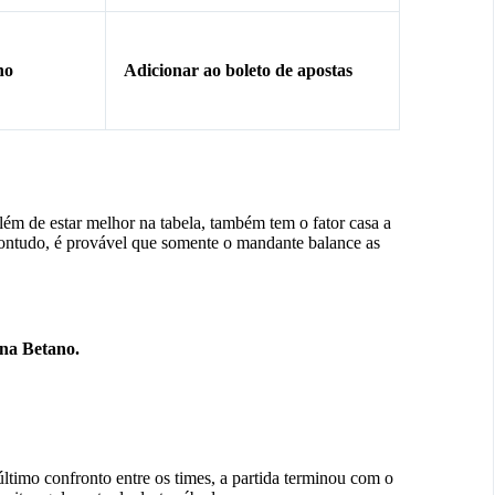
no
Adicionar ao boleto de apostas
além de estar melhor na tabela, também tem o fator casa a
Contudo, é provável que somente o mandante balance as
 na Betano
.
ltimo confronto entre os times, a partida terminou com o