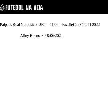
S
k
i
p
t
o
Palpites Real Noroeste x URT – 11/06 – Brasileirão Série D 2022
c
o
Aliny Bueno
09/06/2022
n
t
e
n
t