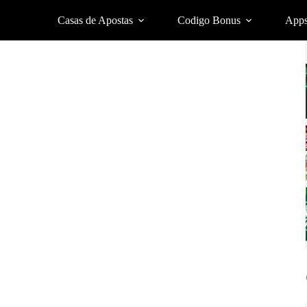
Casas de Apostas
Codigo Bonus
App