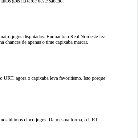
uitos gols na tarde deste sábado.
uatro jogos disputados. Enquanto o Real Noroeste fez
há chances de apenas o time capixaba marcar.
 o URT, agora o capixaba leva favoritismo. Isto porque
ta nos últimos cinco jogos. Da mesma forma, o URT