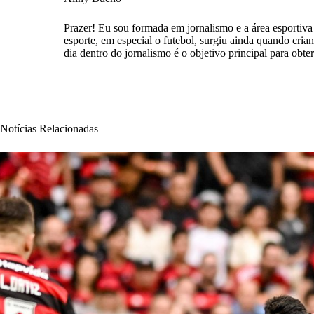
Prazer! Eu sou formada em jornalismo e a área esportiva
esporte, em especial o futebol, surgiu ainda quando crian
dia dentro do jornalismo é o objetivo principal para obte
Notícias Relacionadas