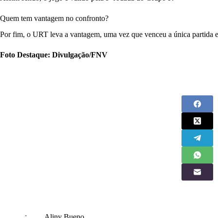
Quem tem vantagem no confronto?
Por fim, o URT leva a vantagem, uma vez que venceu a única partida e
Foto Destaque: Divulgação/FNV
Aliny Bueno