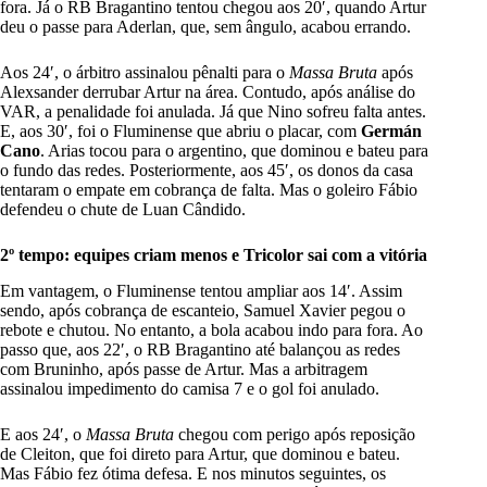
fora. Já o RB Bragantino tentou chegou aos 20′, quando Artur
deu o passe para Aderlan, que, sem ângulo, acabou errando.
Aos 24′, o árbitro assinalou pênalti para o
Massa Bruta
após
Alexsander derrubar Artur na área. Contudo, após análise do
VAR, a penalidade foi anulada. Já que Nino sofreu falta antes.
E, aos 30′, foi o Fluminense que abriu o placar, com
Germán
Cano
. Arias tocou para o argentino, que dominou e bateu para
o fundo das redes. Posteriormente, aos 45′, os donos da casa
tentaram o empate em cobrança de falta. Mas o goleiro Fábio
defendeu o chute de Luan Cândido.
2º tempo: equipes criam menos e Tricolor sai com a vitória
Em vantagem, o Fluminense tentou ampliar aos 14′. Assim
sendo, após cobrança de escanteio, Samuel Xavier pegou o
rebote e chutou. No entanto, a bola acabou indo para fora. Ao
passo que, aos 22′, o RB Bragantino até balançou as redes
com Bruninho, após passe de Artur. Mas a arbitragem
assinalou impedimento do camisa 7 e o gol foi anulado.
E aos 24′, o
Massa Bruta
chegou com perigo após reposição
de Cleiton, que foi direto para Artur, que dominou e bateu.
Mas Fábio fez ótima defesa. E nos minutos seguintes, os