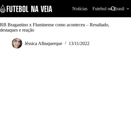
S
k
Notícias
Futebol no Brasil
i
p
t
RB Bragantino x Fluminense como aconteceu – Resultado,
o
destaques e reação
c
o
Jéssica Albuquerque
13/11/2022
n
t
e
n
t