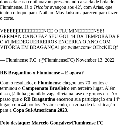
donos da casa continuavam pressionando a saída de bola do
Fluminense. Já o
Tricolor
avançou aos 42′, com Arias, que
tentou o toque para Nathan. Mas Jadsom apareceu para fazer
o corte.
VEEEEEEEEEEEEENCE O FLUMINEEEEENSE!
GERMÁN CANO FAZ SEU GOL 44 DA TEMPORADA E
O
#TIMEDEGUERREIROS
ENCERRA O ANO COM
VITÓRIA EM BRAGANÇA!
pic.twitter.com/4OEbcKIDQf
— Fluminense F.C. (@FluminenseFC)
November 13, 2022
RB Bragantino x Fluminense – E agora?
Com o resultado, o
Fluminense
chegou aos 70 pontos e
terminou o
Campeonato Brasileiro
em terceiro lugar. Além
disso, já tinha garantido vaga direta na fase de grupos da . Ao
passo que o
RB Bragantino
encerrou sua participação em 14º
lugar, com 44 pontos. Assim sendo, na zona de classificação
para a
Copa Sul-Americana 2023
.
Foto destaque: Marcelo Gonçalves/Fluminense FC