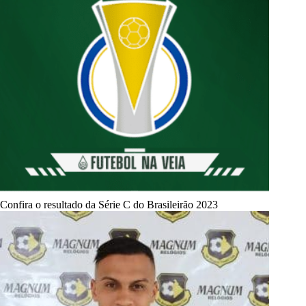
Confira o resultado da Série C do Brasileirão 2023