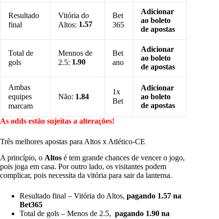
Adicionar
Resultado
Vitória do
Bet
ao boleto
1.57
final
Altos:
365
de apostas
Adicionar
Total de
Mennos de
Bet
ao boleto
1.90
gols
2.5:
ano
de apostas
Ambas
Adicionar
1x
ao boleto
Não:
1.84
equipes
Bet
de apostas
marcam
As odds estão sujeitas a alterações!
Três melhores apostas para Altos x Atlético-CE
A princípio, o
Altos
é tem grande chances de vencer o jogo,
pois joga em casa. Por outro lado, os visitantes podem
complicar, pois necessita da vitória para sair da lanterna.
Resultado final – Vitória do Altos,
pagando 1.57 na
Bet365
Total de gols – Menos de 2.5,
pagando 1.90
na