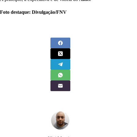
Foto destaque: Divulgação/FNV