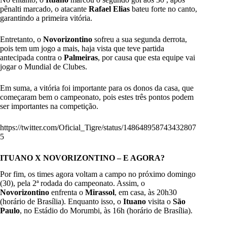
pênalti marcado, o atacante
Rafael Elias
bateu forte no canto,
garantindo a primeira vitória.
Entretanto, o
Novorizontino
sofreu a sua segunda derrota,
pois tem um jogo a mais, haja vista que teve partida
antecipada contra o
Palmeiras
, por causa que esta equipe vai
jogar o Mundial de Clubes.
Em suma, a vitória foi importante para os donos da casa, que
começaram bem o campeonato, pois estes três pontos podem
ser importantes na competição.
https://twitter.com/Oficial_Tigre/status/148648958743432807
5
ITUANO X NOVORIZONTINO – E AGORA?
Por fim, os times agora voltam a campo no próximo domingo
(30), pela 2ª rodada do campeonato. Assim, o
Novorizontino
enfrenta o
Mirassol
, em casa, às 20h30
(horário de Brasília). Enquanto isso, o
Ituano
visita o
São
Paulo
, no Estádio do Morumbi, às 16h (horário de Brasília).