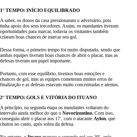
1° TEMPO: INÍCIO EQUILIBRADO
A saber, os donos da casa pressionaram o adversário, pois
tinha apoio dos seus torcedores. Assim, os mandantes tiveram
oportunidades para marcar, todavia os visitantes também
criaram boas chances de marcar seu gol.
Dessa forma, o primeiro tempo foi muito disputado, sendo que
ambas equipes tiveram boas chances de abrir o placar, mas as
defesas tiveram um papel importante.
Portanto, com esse equilíbrio, tivemos boas emoções e
chances de gol, mas as equipes cometeram muitos erros de
finalização e as defesas estavam muito concentradas e atentas.
2° TEMPO: GOLS E VITÓRIA DO ITUANO
A princípio, na segunda etapa os mandantes voltaram do
intervalo ainda melhor do que o
Novorizontino.
Com isso,
conseguiu abrir o placar aos 17′, com o atacante
Aylon
, que
chutou no canto, após sobra da defesa.
No entanto, o
Ituano
marcou o segundo gol aos 30′, após