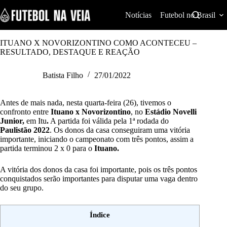
S
k
Notícias
Futebol no Brasil
i
p
t
ITUANO X NOVORIZONTINO COMO ACONTECEU –
o
RESULTADO, DESTAQUE E REAÇÃO
c
o
Batista Filho
27/01/2022
n
t
e
Antes de mais nada, nesta quarta-feira (26), tivemos o
n
confronto entre
Ituano x Novorizontino
,
no
Estádio Novelli
t
Junior,
em Itu
.
A partida foi válida pela 1ª rodada do
Paulistão 2022
. Os donos da casa conseguiram uma vitória
importante, iniciando o campeonato com três pontos, assim a
partida terminou 2 x 0 para o
Ituano.
A vitória dos donos da casa foi importante, pois os três pontos
conquistados serão importantes para disputar uma vaga dentro
do seu grupo.
Índice