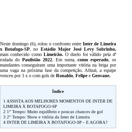
Neste domingo (6), rolou o confronto entre
Inter de Limeira
x Botafogo-SP
, no
Estádio Major José Levy Sobrinho,
mais conhecido como
Limeirão
.
O duelo foi válido pela 4ª
rodada do
Paulistão 2022
. Em suma,
como esperado
, os
mandantes conseguiram uma importante vitória na briga por
uma vaga na próxima fase da competição. Afinal, a equipe
venceu por 3 x o com gols de
Ronaldo
,
Felipe
e
Geovane.
Índice
1
ASSISTA AOS MELHORES MOMENTOS DE INTER DE
LIMEIRA X BOTAFOGO-SP
2
1° Tempo: Muito equilíbrio e poucas chances de gol
3
2° Tempo: Show e vitória da Inter de Limeira
4
INTER DE LIMEIRA X BOTAFOGO-SP – E AGORA?