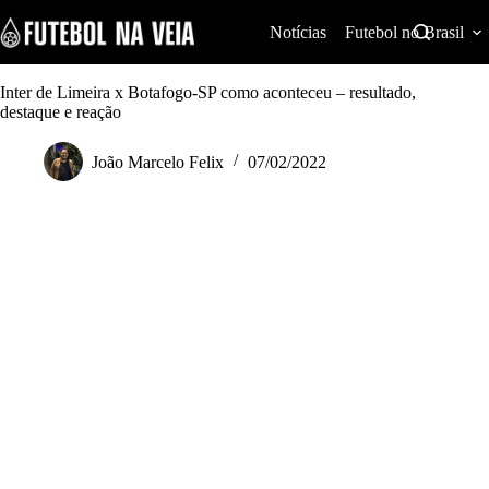
S
k
Notícias
Futebol no Brasil
i
p
t
Inter de Limeira x Botafogo-SP como aconteceu – resultado,
o
destaque e reação
c
o
João Marcelo Felix
07/02/2022
n
t
e
n
t