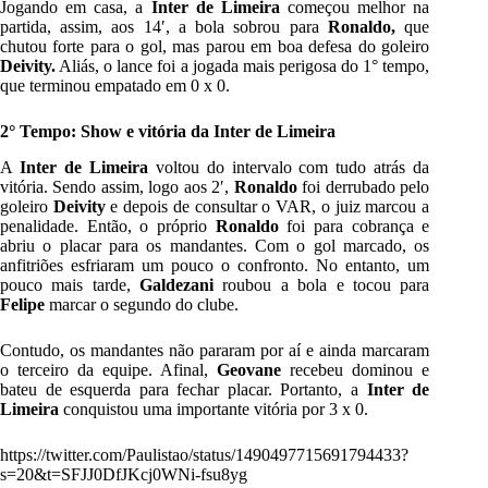
Jogando em casa, a
Inter de Limeira
começou melhor na
partida, assim, aos 14′, a bola sobrou para
Ronaldo,
que
chutou forte para o gol, mas parou em boa defesa do goleiro
Deivity.
Aliás, o lance foi a jogada mais perigosa do 1° tempo,
que terminou empatado em 0 x 0.
2° Tempo: Show e vitória da Inter de Limeira
A
Inter de Limeira
voltou do intervalo com tudo atrás da
vitória. Sendo assim, logo aos 2′,
Ronaldo
foi derrubado pelo
goleiro
Deivity
e depois de consultar o VAR, o juiz marcou a
penalidade. Então, o próprio
Ronaldo
foi para cobrança e
abriu o placar para os mandantes. Com o gol marcado, os
anfitriões esfriaram um pouco o confronto. No entanto, um
pouco mais tarde,
Galdezani
roubou a bola e tocou para
Felipe
marcar o segundo do clube.
Contudo, os mandantes não pararam por aí e ainda marcaram
o terceiro da equipe. Afinal,
Geovane
recebeu dominou e
bateu de esquerda para fechar placar. Portanto, a
Inter de
Limeira
conquistou uma importante vitória por 3 x 0.
https://twitter.com/Paulistao/status/1490497715691794433?
s=20&t=SFJJ0DfJKcj0WNi-fsu8yg