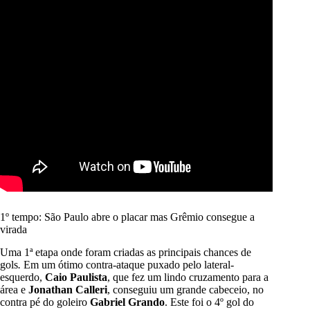
1º tempo: São Paulo abre o placar mas Grêmio consegue a
virada
Uma 1ª etapa onde foram criadas as principais chances de
gols
.
Em um ótimo contra-ataque puxado pelo lateral-
esquerdo,
Caio
Paulista
, que fez um lindo cruzamento para a
área e
Jonathan Calleri
, conseguiu um grande cabeceio, no
contra pé do goleiro
Gabriel
Grando
. Este foi o 4º gol do