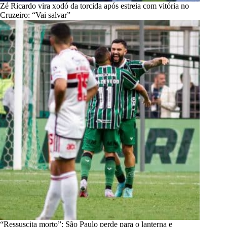
Zé Ricardo vira xodó da torcida após estreia com vitória no
Cruzeiro: “Vai salvar”
“Ressuscita morto”: São Paulo perde para o lanterna e