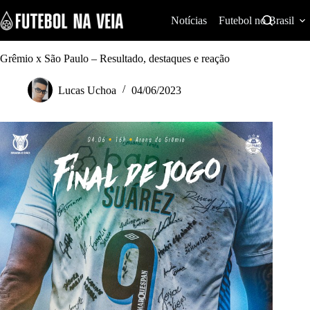
S
k
Notícias
Futebol no Brasil
i
p
t
Grêmio x São Paulo – Resultado, destaques e reação
o
c
Lucas Uchoa
04/06/2023
o
n
t
e
n
t