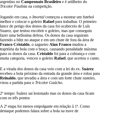
argentino no
Campeonato Brasileiro
e é artilheiro do
Tricolor Paulista
na competição.
Jogando em casa, o
Imortal
começou a mostrar um futebol
melhor e colocar o goleiro
Rafael
para trabalhar. O primeiro
lance de perigo dos donos da casa foi ocabeceio de Luís
Suarez, que tentou encobrir o goleiro, mas que conseguiu
fazer uma belíssima defesa. Os donos da casa seguiram
fazendo a blitz no ataque e em um chute de fora da área de
Franco
Cristaldo
, o zagueiro
Alan Franco
mudou a
trajetória da bola com o braço, causando penalidade máxima
para os donos da casa.
Cristaldo
foi para a cobrança e com
muita categoria, venceu o goleiro
Rafael
, que acertou o canto.
E a virada dos donos da casa veio com a lei do ex.
Suárez
recebeu a bola próximo da entrada da grande área e rolou para
Reinaldo
, que invadiu a área e com um forte chute rasteiro,
virou a partida para o
Tricolor
Gaúcho
.
2º tempo: Suárez sai lesionado mas os donos da casa ficam
com os três pontos
A 2ª etapa foi menos empolgante em relação à 1ª. Como
destaque podemos falara sobre a bola na trave de