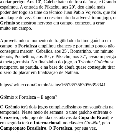
a criar perigo. Aos 10′, Calebe bateu de fora da área, e Grando
espalmou. A entrada de Pikachu, aos 20′, deu ainda mais
poder der fogo ao time do técnico Juan Pablo Vojvoda, que foi
ao ataque de vez. Com o crescimento do adversário no jogo, o
Grêmio
se mostrou nervoso em campo, começou a errar
muito em campo.
Aproveitando o momento de fragilidade do time gaúcho em
campo, o
Fortaleza
empilhou chances e por muito pouco não
conseguiu marcar. Ceballos, aos 25′, Romarinho, um minuto
depois, Pochettino, aos 30′, e Pikachu, aos 37′, levaram perigo
à meta gremista. No finalzinho do jogo, o
Tricolor Gaúcho
se
recuperou na partida, e na base do abafa quase conseguiu tirar
o zero do placar em finalização de Nathan.
https://twitter.com/Gremio/status/1657853563056398341
Grêmio x Fortaleza – E agora?
O
Grêmio
terá dois jogos complicadíssimos em sequência na
temporada. Neste meio de semana, o time gaúcho enfrenta o
Cruzeiro
, pelo jogo de ida das oitavas da
Copa do Brasil
, e
em seguida terá o
Internacional
, no clássico
Gre-Nal
, pelo
Campeonato Brasileiro
. O
Fortaleza
, por sua vez,