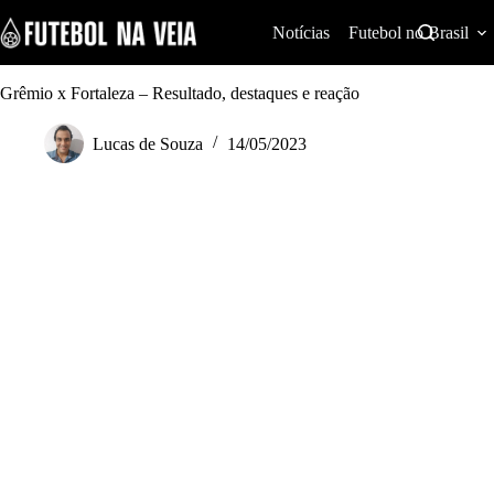
S
k
Notícias
Futebol no Brasil
i
p
t
Grêmio x Fortaleza – Resultado, destaques e reação
o
c
Lucas de Souza
14/05/2023
o
n
t
e
n
t