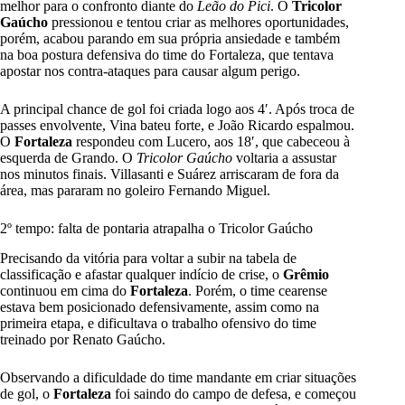
melhor para o confronto diante do
Leão do Pici
. O
Tricolor
Gaúcho
pressionou e tentou criar as melhores oportunidades,
porém, acabou parando em sua própria ansiedade e também
na boa postura defensiva do time do Fortaleza, que tentava
apostar nos contra-ataques para causar algum perigo.
A principal chance de gol foi criada logo aos 4′. Após troca de
passes envolvente, Vina bateu forte, e João Ricardo espalmou.
O
Fortaleza
respondeu com Lucero, aos 18′, que cabeceou à
esquerda de Grando. O
Tricolor Gaúcho
voltaria a assustar
nos minutos finais. Villasanti e Suárez arriscaram de fora da
área, mas pararam no goleiro Fernando Miguel.
2º tempo: falta de pontaria atrapalha o Tricolor Gaúcho
Precisando da vitória para voltar a subir na tabela de
classificação e afastar qualquer indício de crise, o
Grêmio
continuou em cima do
Fortaleza
. Porém, o time cearense
estava bem posicionado defensivamente, assim como na
primeira etapa, e dificultava o trabalho ofensivo do time
treinado por Renato Gaúcho.
Observando a dificuldade do time mandante em criar situações
de gol, o
Fortaleza
foi saindo do campo de defesa, e começou