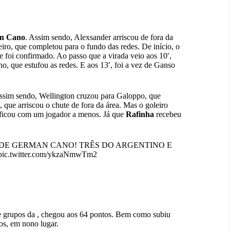
n Cano
. Assim sendo, Alexsander arriscou de fora da
eiro, que completou para o fundo das redes. De início, o
foi confirmado. Ao passo que a virada veio aos 10′,
no, que estufou as redes. E aos 13′, foi a vez de Ganso
 Assim sendo, Wellington cruzou para Galoppo, que
 que arriscou o chute de fora da área. Mas o goleiro
o ficou com um jogador a menos. Já que
Rafinha
recebeu
DE GERMAN CANO! TRÊS DO ARGENTINO E
pic.twitter.com/ykzaNmwTm2
 de grupos da , chegou aos 64 pontos. Bem como subiu
s, em nono lugar.