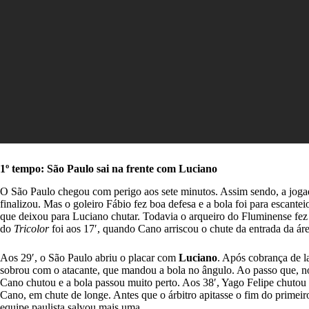
1º tempo: São Paulo sai na frente com Luciano
O São Paulo chegou com perigo aos sete minutos. Assim sendo, a jog
finalizou. Mas o goleiro Fábio fez boa defesa e a bola foi para escante
que deixou para Luciano chutar. Todavia o arqueiro do Fluminense fez
do
Tricolor
foi aos 17′, quando Cano arriscou o chute da entrada da áre
Aos 29′, o São Paulo abriu o placar com
Luciano
. Após cobrança de l
sobrou com o atacante, que mandou a bola no ângulo. Ao passo que, no
Cano chutou e a bola passou muito perto. Aos 38′, Yago Felipe chutou
Cano, em chute de longe. Antes que o árbitro apitasse o fim do primeir
equipe paulista salvou mais uma.