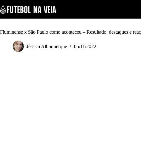
S
k
i
p
t
o
Fluminense x São Paulo como aconteceu – Resultado, destaques e rea
c
o
Jéssica Albuquerque
05/11/2022
n
t
e
n
t