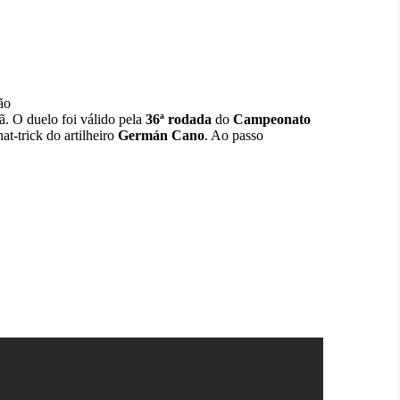
ão
ã. O duelo foi válido pela
36ª rodada
do
Campeonato
at-trick do artilheiro
Germán Cano
. Ao passo