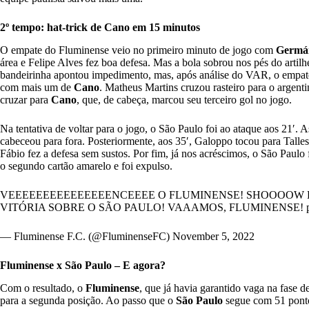
2º tempo: hat-trick de Cano em 15 minutos
O empate do Fluminense veio no primeiro minuto de jogo com
Germá
área e Felipe Alves fez boa defesa. Mas a bola sobrou nos pés do artilh
bandeirinha apontou impedimento, mas, após análise do VAR, o empate 
com mais um de
Cano
. Matheus Martins cruzou rasteiro para o argenti
cruzar para
Cano
, que, de cabeça, marcou seu terceiro gol no jogo.
Na tentativa de voltar para o jogo, o São Paulo foi ao ataque aos 21′.
cabeceou para fora. Posteriormente, aos 35′, Galoppo tocou para Talles,
Fábio fez a defesa sem sustos. Por fim, já nos acréscimos, o São Paul
o segundo cartão amarelo e foi expulso.
VEEEEEEEEEEEEEEENCEEEE O FLUMINENSE! SHOOOOW 
VITÓRIA SOBRE O SÃO PAULO! VAAAMOS, FLUMINENSE!
— Fluminense F.C. (@FluminenseFC)
November 5, 2022
Fluminense x São Paulo – E agora?
Com o resultado, o
Fluminense
, que já havia garantido vaga na fase
para a segunda posição. Ao passo que o
São Paulo
segue com 51 ponto