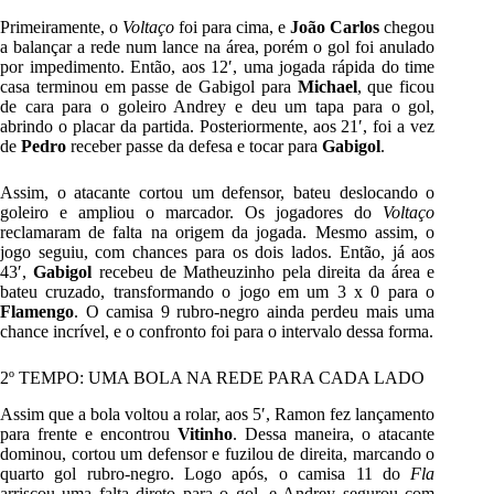
Primeiramente, o
Voltaço
foi para cima, e
João Carlos
chegou
a balançar a rede num lance na área, porém o gol foi anulado
por impedimento. Então, aos 12′, uma jogada rápida do time
casa terminou em passe de Gabigol para
Michael
, que ficou
de cara para o goleiro Andrey e deu um tapa para o gol,
abrindo o placar da partida. Posteriormente, aos 21′, foi a vez
de
Pedro
receber passe da defesa e tocar para
Gabigol
.
Assim, o atacante cortou um defensor, bateu deslocando o
goleiro e ampliou o marcador. Os jogadores do
Voltaço
reclamaram de falta na origem da jogada. Mesmo assim, o
jogo seguiu, com chances para os dois lados. Então, já aos
43′,
Gabigol
recebeu de Matheuzinho pela direita da área e
bateu cruzado, transformando o jogo em um 3 x 0 para o
Flamengo
. O camisa 9 rubro-negro ainda perdeu mais uma
chance incrível, e o confronto foi para o intervalo dessa forma.
2º TEMPO: UMA BOLA NA REDE PARA CADA LADO
Assim que a bola voltou a rolar, aos 5′, Ramon fez lançamento
para frente e encontrou
Vitinho
. Dessa maneira, o atacante
dominou, cortou um defensor e fuzilou de direita, marcando o
quarto gol rubro-negro. Logo após, o camisa 11 do
Fla
arriscou uma falta direto para o gol, e Andrey segurou com