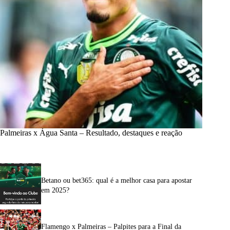
Palmeiras x Água Santa – Resultado, destaques e reação
Betano ou bet365: qual é a melhor casa para apostar
em 2025?
Flamengo x Palmeiras – Palpites para a Final da