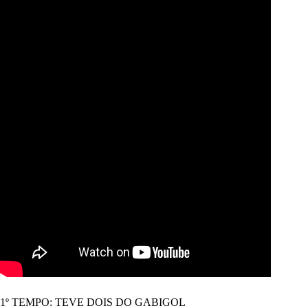
1º TEMPO: TEVE DOIS DO GABIGOL