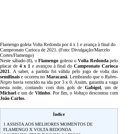
Flamengo goleia Volta Redonda por 4 x 1 e avança à final do
Campeonato Carioca de 2021. (Foto: Divulgação/Marcelo
Cortes/Flamengo)
Neste sábado (8), o
Flamengo
goleou o
Volta Redonda
pelo
placar de
4 x 1
e avançou à final do
Campeonato Carioca
2021
. A saber, a partida foi válida pelo jogo de volta das
semifinais
e ocorreu no
Maracanã
. Lembrando que o
Rubro-
Negro
havia vencido na ida por 3 x 0. Assim, garantiu a vaga
nesta noite, contando com dois gols de
Gabigol
, um de
Michael
e um de
Vitinho
. Por fim, o
Voltaço
descontou com
João Carlos
.
Índice
1
ASSISTA AOS MELHORES MOMENTOS DE
FLAMENGO X VOLTA REDONDA