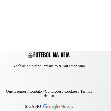
Notícias do futebol brasileiro & Sul americano
Quem somos
/
Contato
/ Condições /
Cookies
/
Termos
de uso
SIGA NO