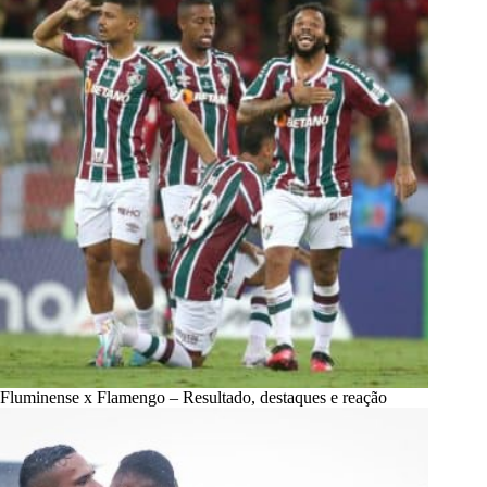
Fluminense x Flamengo – Resultado, destaques e reação