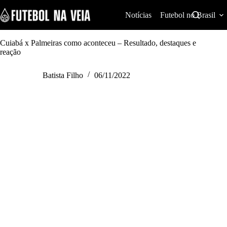
S
k
Notícias
Futebol no Brasil
i
p
t
Cuiabá x Palmeiras como aconteceu – Resultado, destaques e
o
reação
c
o
Batista Filho
06/11/2022
n
t
e
n
t