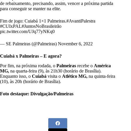
de rebaixamento, precisando, assim, vencer a próxima partida
para conseguir se manter na elite.
Fim de jogo: Cuiabá 1×1 Palmeiras.
#AvantiPalestra
#CUIxPAL
#JuntosNoBrasileirão
pic.twitter.com/UJq77yNKq0
— SE Palmeiras (@Palmeiras)
November 6, 2022
Cuiabá x Palmeiras – E agora?
Por fim, na próxima rodada, o
Palmeiras
recebe o
América
MG,
na quarta-feira (9), às 21h30 (horário de Brasília).
Enquanto isso, o
Cuiabá
visita o
Atlético MG,
na quinta-feira
(10), às 20h (horário de Brasília).
Foto destaque: Divulgação/Palmeiras