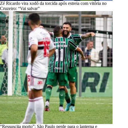
Zé Ricardo vira xodó da torcida após estreia com vitória no
Cruzeiro: “Vai salvar”
“Ressuscita morto”: São Paulo perde para o lanterna e