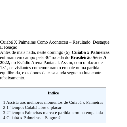
Cuiabá X Palmeiras Como Aconteceu – Resultado, Destaque
E Reação
Antes de mais nada, neste domingo (6),
Cuiabá x Palmeiras
entraram em campo pela 36ª rodada do
Brasileirão Série A
2022,
no Estádio Arena Pantanal. Assim, com o placar de
1×1, os visitantes comemoraram o empate numa partida
equilibrada, e os donos da casa ainda segue na luta contra
rebaixamento.
Índice
1
Assista aos melhores momentos de Cuiabá x Palmeiras
2
1° tempo: Cuiabá abre o placar
3
2° tempo: Palmeiras marca e partida termina empatada
4
Cuiabá x Palmeiras – E agora?