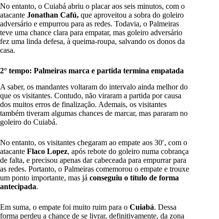
No entanto, o Cuiabá abriu o placar aos seis minutos, com o
atacante
Jonathan Cafú,
que aproveitou a sobra do goleiro
adversário e empurrou para as redes. Todavia, o Palmeiras
teve uma chance clara para empatar, mas goleiro adversário
fez uma linda defesa, à queima-roupa, salvando os donos da
casa.
2° tempo: Palmeiras marca e partida termina empatada
A saber, os mandantes voltaram do intervalo ainda melhor do
que os visitantes. Contudo, não viraram a partida por causa
dos muitos erros de finalização. Ademais, os visitantes
também tiveram algumas chances de marcar, mas pararam no
goleiro do Cuiabá.
No entanto, os visitantes chegaram ao empate aos 30′, com o
atacante
Flaco Lopez
, após rebote do goleiro numa cobrança
de falta, e precisou apenas dar cabeceada para empurrar para
as redes. Portanto, o Palmeiras comemorou o empate e trouxe
um ponto importante, mas já
conseguiu o título de forma
antecipada
.
Em suma, o empate foi muito ruim para o
Cuiabá
. Dessa
forma perdeu a chance de se livrar, definitivamente, da zona