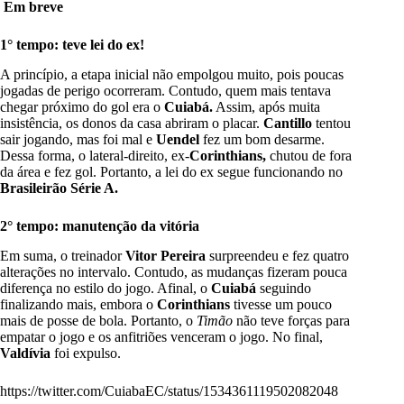
Em breve
1° tempo: teve lei do ex!
A princípio, a etapa inicial não empolgou muito, pois poucas
jogadas de perigo ocorreram. Contudo, quem mais tentava
chegar próximo do gol era o
Cuiabá.
Assim, após muita
insistência, os donos da casa abriram o placar.
Cantillo
tentou
sair jogando, mas foi mal e
Uendel
fez um bom desarme.
Dessa forma, o lateral-direito, ex-
Corinthians,
chutou de fora
da área e fez gol. Portanto, a lei do ex segue funcionando no
Brasileirão Série A.
2° tempo: manutenção da vitória
Em suma, o treinador
Vitor Pereira
surpreendeu e fez quatro
alterações no intervalo. Contudo, as mudanças fizeram pouca
diferença no estilo do jogo. Afinal, o
Cuiabá
seguindo
finalizando mais, embora o
Corinthians
tivesse um pouco
mais de posse de bola. Portanto, o
Timão
não teve forças para
empatar o jogo e os anfitriões venceram o jogo. No final,
Valdívia
foi expulso.
https://twitter.com/CuiabaEC/status/1534361119502082048