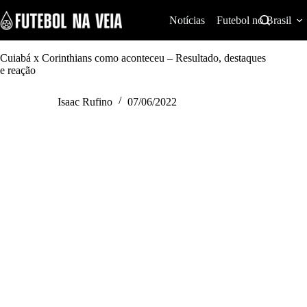
S
k
Notícias
Futebol no Brasil
i
p
t
Cuiabá x Corinthians como aconteceu – Resultado, destaques
o
e reação
c
o
Isaac Rufino
07/06/2022
n
t
e
n
t