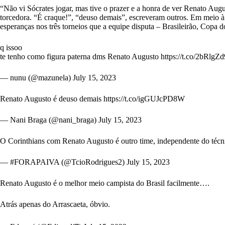
“Não vi Sócrates jogar, mas tive o prazer e a honra de ver Renato Aug
torcedora. “É craque!”, “deuso demais”, escreveram outros. Em meio à 
esperanças nos três torneios que a equipe disputa – Brasileirão, Copa 
q issoo
te tenho como figura paterna dms Renato Augusto
https://t.co/2bRlgZ
— nunu (@mazunela)
July 15, 2023
Renato Augusto é deuso demais
https://t.co/igGUJcPD8W
— Nani Braga (@nani_braga)
July 15, 2023
O Corinthians com Renato Augusto é outro time, independente do técn
— #FORAPAIVA (@TcioRodrigues2)
July 15, 2023
Renato Augusto é o melhor meio campista do Brasil facilmente….
Atrás apenas do Arrascaeta, óbvio.