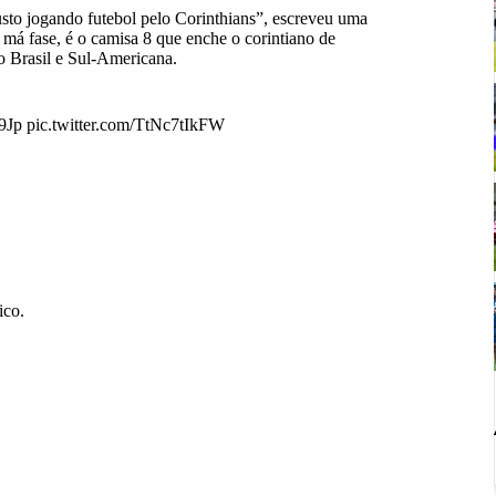
usto jogando futebol pelo Corinthians”, escreveu uma
má fase, é o camisa 8 que enche o corintiano de
do Brasil e Sul-Americana.
d9Jp
pic.twitter.com/TtNc7tIkFW
ico.