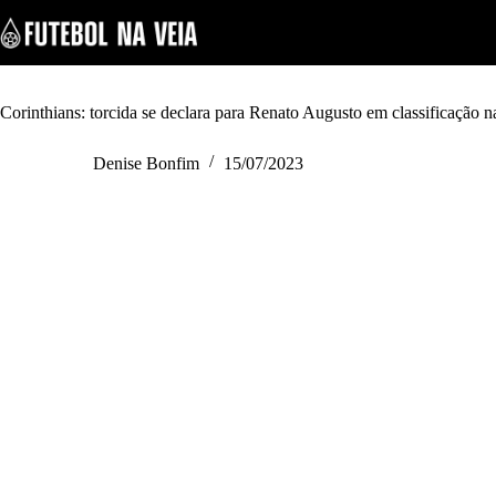
S
k
i
p
t
o
Corinthians: torcida se declara para Renato Augusto em classificação 
c
o
Denise Bonfim
15/07/2023
n
t
e
n
t