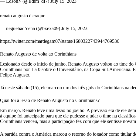
— Edson⚡ (@Edim_df7)
July 15, 2023
renato augusto é craque.
— neguebad’cena (@bxexa09)
July 15, 2023
https://twitter.com/mardegam07/status/1680322743944769536
Renato Augusto de volta ao Corinthians
Lesionado desde o início de junho, Renato Augusto voltou ao time do Cor
Corinthians por 1 a 0 sobre o Universitário, na Copa Sul-Americana. El
Felipe Augusto.
Já neste sábado (15), ele marcou um dos três gols do Corinthians na 
Qual foi a lesão de Renato Augusto no Corinthians?
Em março, Renato teve uma lesão no joelho. A previsão era de ele demo
à equipe foi antecipado para que ele pudesse ajudar o time na classifi
Corinthians venceu, mas a participação fez com que ele sentisse novam
A partida contra o América marcou o retorno do jogador como titular des