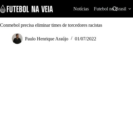
S
k
Notícias
Futebol no Brasil
i
p
t
Conmebol precisa eliminar times de torcedores racistas
o
c
Paulo Henrique Araújo
01/07/2022
o
n
t
e
n
t