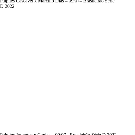
Palpites Cascavel x Marcílio Dias – 09/07– Brasileirão Série
D 2022
Palpites Juventus x Caxias – 09/07– Brasileirão Série D 2022