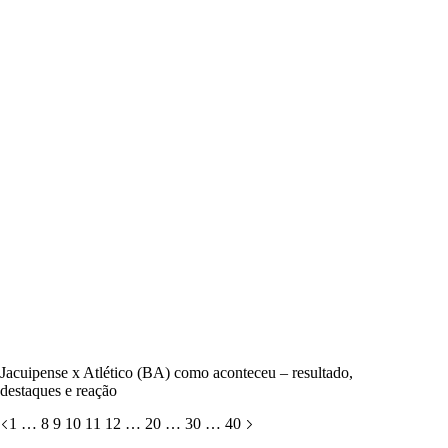
Jacuipense x Atlético (BA) como aconteceu – resultado,
destaques e reação
1
…
8
9
10
11
12
…
20
…
30
…
40