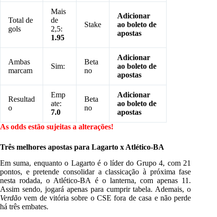
Mais
Adicionar
Total de
de
Stake
ao boleto de
gols
2,5:
apostas
1.95
Adicionar
Ambas
Beta
Sim:
ao boleto de
marcam
no
apostas
Emp
Adicionar
Resultad
Beta
ate:
ao boleto de
o
no
7.0
apostas
As odds estão sujeitas a alterações!
Três melhores apostas para Lagarto x Atlético-BA
Em suma, enquanto o Lagarto é o líder do Grupo 4, com 21
pontos, e pretende consolidar a classicação à próxima fase
nesta rodada, o Atlético-BA é o lanterna, com apenas 11.
Assim sendo, jogará apenas para cumprir tabela. Ademais, o
Verdão
vem de vitória sobre o CSE fora de casa e não perde
há três embates.