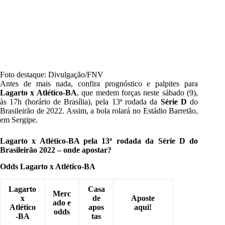
Foto destaque: Divulgação/FNV
Antes de mais nada, confira prognóstico e palpites para
Lagarto x Atlético-BA
, que medem forças neste sábado (9),
às 17h (horário de Brasília), pela 13ª rodada da
Série D
do
Brasileirão de 2022. Assim, a bola rolará no Estádio Barretão,
em Sergipe.
Lagarto x Atlético-BA pela 13ª rodada da Série D do
Brasileirão 2022 – onde apostar?
Odds Lagarto x Atlético-BA
Lagarto
Casa
Merc
x
de
Aposte
ado e
Atlético
apos
aqui!
odds
-BA
tas