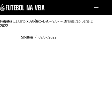
S
k
i
p
t
Palpites Lagarto x Atlético-BA – 9/07 – Brasileirão Série D
o
2022
c
o
Shelton
09/07/2022
n
t
e
n
t