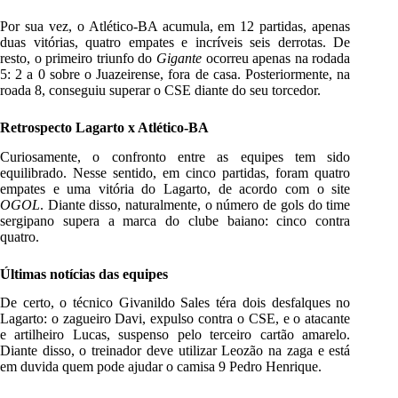
Por sua vez, o Atlético-BA acumula, em 12 partidas, apenas
duas vitórias, quatro empates e incríveis seis derrotas. De
resto, o primeiro triunfo do
Gigante
ocorreu apenas na rodada
5: 2 a 0 sobre o Juazeirense, fora de casa. Posteriormente, na
roada 8, conseguiu superar o CSE diante do seu torcedor.
Retrospecto Lagarto x Atlético-BA
Curiosamente, o confronto entre as equipes tem sido
equilibrado. Nesse sentido, em cinco partidas, foram quatro
empates e uma vitória do Lagarto, de acordo com o site
OGOL
. Diante disso, naturalmente, o número de gols do time
sergipano supera a marca do clube baiano: cinco contra
quatro.
Últimas notícias das equipes
De certo, o técnico Givanildo Sales téra dois desfalques no
Lagarto: o zagueiro Davi, expulso contra o CSE, e o atacante
e artilheiro Lucas, suspenso pelo terceiro cartão amarelo.
Diante disso, o treinador deve utilizar Leozão na zaga e está
em duvida quem pode ajudar o camisa 9 Pedro Henrique.