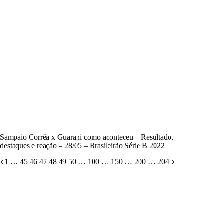
Sampaio Corrêa x Guarani como aconteceu – Resultado,
destaques e reação – 28/05 – Brasileirão Série B 2022
1
…
45
46
47
48
49
50
…
100
…
150
…
200
…
204