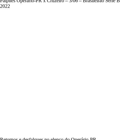
Palpites Operário-PR x Cruzeiro – 3/06 – Brasileirão Série B
2022
Retornos e desfalques no elenco do Operário-PR