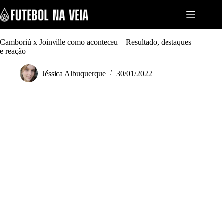
S
k
i
p
t
Camboriú x Joinville como aconteceu – Resultado, destaques
o
e reação
c
o
Jéssica Albuquerque
30/01/2022
n
t
e
n
t