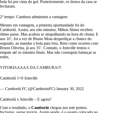
bola foi por cima do gol. Posteriormente, os donos da casa se
fecharam.
2º tempo: Cambura administra a vantagem
Mesmo em vantagem, a primeira oportunidade foi do
Camboriú. Assim, aos oito minutos, Milton Júnior recebeu
ótimo passe. Mas acabou se atrapalhando na hora de chutar. E
aos 16’, foi a vez de Bruno Mota desperdiçar a chance do
segundo, ao mandar a bola para fora. Bem como ocorreu com
Bruno Oliveira, já aos 35’. Contudo, o Joinville tentou o
empate até os minutos finais. Mas não conseguiu balançar as
redes.
VITORIAAAAA DA CAMBURA!!!
Camboriú 1×0 Joinville
— Camboriú FC (@CamboriuFC)
January 30, 2022
Camboriú x Joinville – E agora?
Com o resultado, o
Camboriú
chegou aos sete pontos.
Inclusive, segue invicto. Assim sendo, é o quarto colocado no