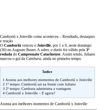
Camboriú x Joinville como aconteceu – Resultado, destaques
e reação
O
Camboriú
venceu o
Joinville
, por 1 x 0, neste domingo
(30) no Augusto Bauer. A saber, o duelo foi válido pela
3ª
rodada
do
Campeonato Catarinense
. Assim sendo, Juliano
marcou o gol da
Cambura
, ainda no primeiro tempo.
Índice
1
Assista aos melhores momentos de Camboriú x Joinville
2
1º tempo: Camboriú sai na frente com Juliano
3
2º tempo: Cambura administra a vantagem
4
Camboriú x Joinville – E agora?
Assista aos melhores momentos de Camboriú x Joinville