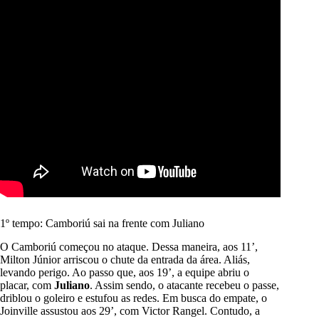
1º tempo: Camboriú sai na frente com Juliano
O Camboriú começou no ataque. Dessa maneira, aos 11’,
Milton Júnior arriscou o chute da entrada da área. Aliás,
levando perigo. Ao passo que, aos 19’, a equipe abriu o
placar, com
Juliano
. Assim sendo, o atacante recebeu o passe,
driblou o goleiro e estufou as redes. Em busca do empate, o
Joinville assustou aos 29’, com Victor Rangel. Contudo, a