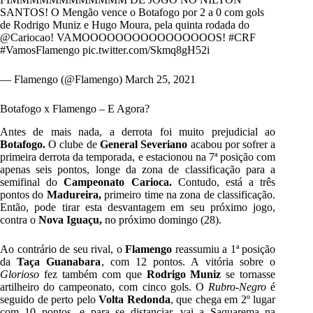
SANTOS! O Mengão vence o Botafogo por 2 a 0 com gols
de Rodrigo Muniz e Hugo Moura, pela quinta rodada do
@Cariocao
! VAMOOOOOOOOOOOOOOOOS!
#CRF
#VamosFlamengo
pic.twitter.com/Skmq8gH52i
— Flamengo (@Flamengo)
March 25, 2021
Botafogo x Flamengo – E Agora?
Antes de mais nada, a derrota foi muito prejudicial ao
Botafogo.
O clube de
General Severiano
acabou por sofrer a
primeira derrota da temporada, e estacionou na 7ª posição com
apenas seis pontos, longe da zona de classificação para a
semifinal do
Campeonato Carioca.
Contudo, está a três
pontos do
Madureira,
primeiro time na zona de classificação.
Então, pode tirar esta desvantagem em seu próximo jogo,
contra o
Nova Iguaçu,
no próximo domingo (28).
Ao contrário de seu rival, o
Flamengo
reassumiu a 1ª posição
da
Taça Guanabara
, com 12 pontos. A vitória sobre o
Glorioso
fez também com que
Rodrigo Muniz
se tornasse
artilheiro do campeonato, com cinco gols. O
Rubro-Negro
é
seguido de perto pelo
Volta Redonda
, que chega em 2º lugar
com 10 pontos, e para se distanciar, vai a Saquarema na