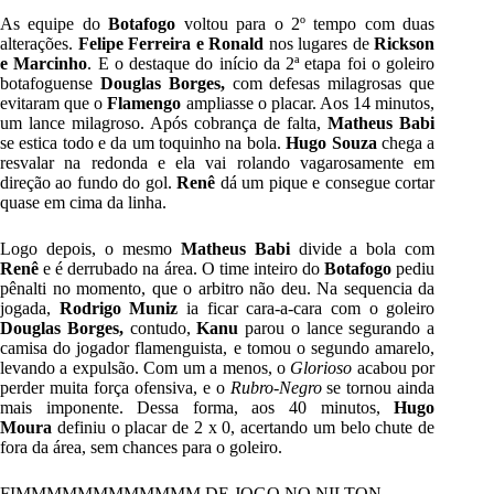
As equipe do
Botafogo
voltou para o 2º tempo com duas
alterações.
Felipe Ferreira e Ronald
nos lugares de
Rickson
e Marcinho
. E o destaque do início da 2ª etapa foi o goleiro
botafoguense
Douglas Borges,
com defesas milagrosas que
evitaram que o
Flamengo
ampliasse o placar. Aos 14 minutos,
um lance milagroso. Após cobrança de falta,
Matheus Babi
se estica todo e da um toquinho na bola.
Hugo Souza
chega a
resvalar na redonda e ela vai rolando vagarosamente em
direção ao fundo do gol.
Renê
dá um pique e consegue cortar
quase em cima da linha.
Logo depois, o mesmo
Matheus Babi
divide a bola com
Renê
e é derrubado na área. O time inteiro do
Botafogo
pediu
pênalti no momento, que o arbitro não deu. Na sequencia da
jogada,
Rodrigo Muniz
ia ficar cara-a-cara com o goleiro
Douglas Borges,
contudo,
Kanu
parou o lance segurando a
camisa do jogador flamenguista, e tomou o segundo amarelo,
levando a expulsão. Com um a menos, o
Glorioso
acabou por
perder muita força ofensiva, e o
Rubro-Negro
se tornou ainda
mais imponente. Dessa forma, aos 40 minutos,
Hugo
Moura
definiu o placar de 2 x 0, acertando um belo chute de
fora da área, sem chances para o goleiro.
FIMMMMMMMMMMMM DE JOGO NO NILTON