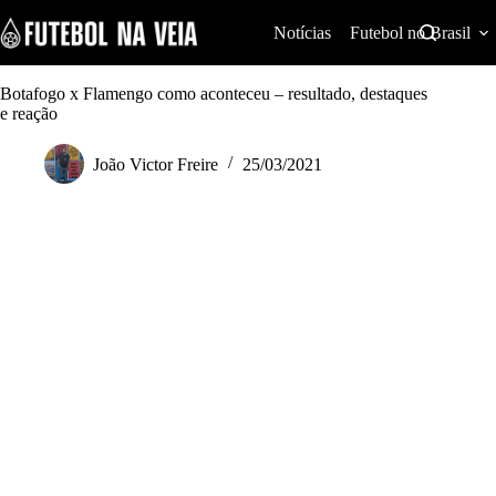
S
k
Notícias
Futebol no Brasil
i
p
t
Botafogo x Flamengo como aconteceu – resultado, destaques
o
e reação
c
o
João Victor Freire
25/03/2021
n
t
e
n
t