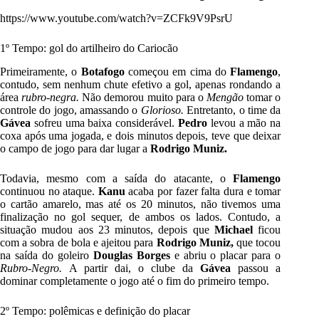
https://www.youtube.com/watch?v=ZCFk9V9PsrU
1º Tempo: gol do artilheiro do Cariocão
Primeiramente, o
Botafogo
começou em cima do
Flamengo
,
contudo, sem nenhum chute efetivo a gol, apenas rondando a
área
rubro-negra.
Não demorou muito para o
Mengão
tomar o
controle do jogo, amassando o
Glorioso.
Entretanto, o time da
Gávea
sofreu uma baixa considerável.
Pedro
levou a mão na
coxa após uma jogada, e dois minutos depois, teve que deixar
o campo de jogo para dar lugar a
Rodrigo Muniz.
Todavia, mesmo com a saída do atacante, o
Flamengo
continuou no ataque.
Kanu
acaba por fazer falta dura e tomar
o cartão amarelo, mas até os 20 minutos, não tivemos uma
finalização no gol sequer, de ambos os lados. Contudo, a
situação mudou aos 23 minutos, depois que
Michael
ficou
com a sobra de bola e ajeitou para
Rodrigo Muniz,
que tocou
na saída do goleiro
Douglas Borges
e abriu o placar para o
Rubro-Negro.
A partir dai, o clube da
Gávea
passou a
dominar completamente o jogo até o fim do primeiro tempo.
2º Tempo: polêmicas e definição do placar