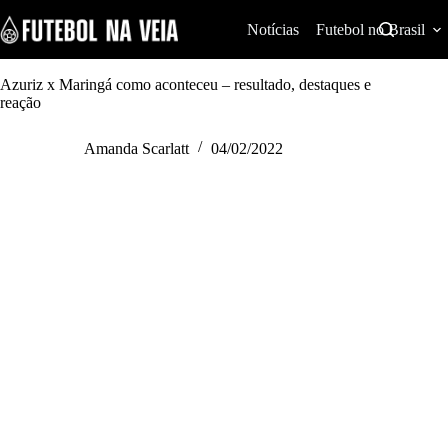
S
k
Notícias
Futebol no Brasil
i
p
t
Azuriz x Maringá como aconteceu – resultado, destaques e
o
reação
c
o
Amanda Scarlatt
04/02/2022
n
t
e
n
t