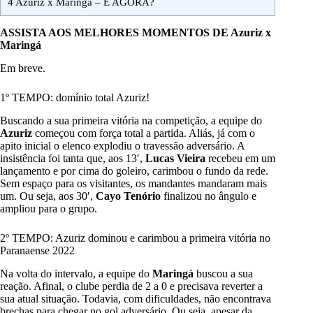
4
Azuriz x Maringá – E AGORA?
ASSISTA AOS MELHORES MOMENTOS DE Azuriz x
Maringá
Em breve.
1º TEMPO: domínio total Azuriz!
Buscando a sua primeira vitória na competição, a equipe do
Azuriz
começou com força total a partida. Aliás, já com o
apito inicial o elenco explodiu o travessão adversário. A
insistência foi tanta que, aos 13′,
Lucas Vieira
recebeu em um
lançamento e por cima do goleiro, carimbou o fundo da rede.
Sem espaço para os visitantes, os mandantes mandaram mais
um. Ou seja, aos 30′,
Cayo Tenório
finalizou no ângulo e
ampliou para o grupo.
2º TEMPO: Azuriz dominou e carimbou a primeira vitória no
Paranaense 2022
Na volta do intervalo, a equipe do
Maringá
buscou a sua
reação. Afinal, o clube perdia de 2 a 0 e precisava reverter a
sua atual situação. Todavia, com dificuldades, não encontrava
brechas para chegar no gol adversário. Ou seja, apesar da