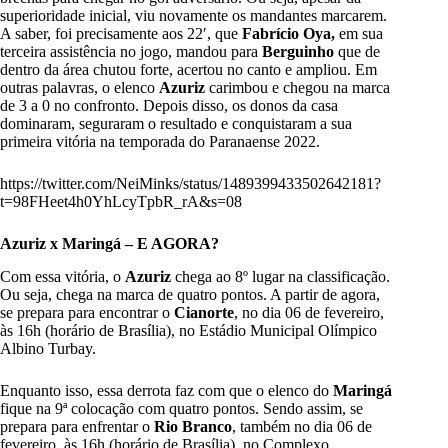
superioridade inicial, viu novamente os mandantes marcarem.
A saber, foi precisamente aos 22′, que
Fabrício Oya,
em sua
terceira assistência no jogo, mandou para
Berguinho
que de
dentro da área chutou forte, acertou no canto e ampliou. Em
outras palavras, o elenco
Azuriz
carimbou e chegou na marca
de 3 a 0 no confronto. Depois disso, os donos da casa
dominaram, seguraram o resultado e conquistaram a sua
primeira vitória na temporada do Paranaense 2022.
https://twitter.com/NeiMinks/status/1489399433502642181?
t=98FHeet4h0YhLcyTpbR_rA&s=08
Azuriz x Maringá – E AGORA?
Com essa vitória, o
Azuriz
chega ao 8º lugar na classificação.
Ou seja, chega na marca de quatro pontos. A partir de agora,
se prepara para encontrar o
Cianorte
, no dia 06 de fevereiro,
às 16h (horário de Brasília), no Estádio Municipal Olímpico
Albino Turbay.
Enquanto isso, essa derrota faz com que o elenco do
Maringá
fique na 9ª colocação com quatro pontos. Sendo assim, se
prepara para enfrentar o
Rio Branco
, também no dia 06 de
fevereiro, às 16h (horário de Brasília), no Complexo