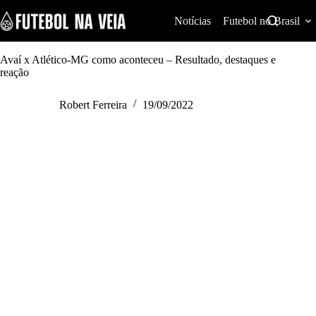
S
k
Notícias
Futebol no Brasil
i
p
t
Avaí x Atlético-MG como aconteceu – Resultado, destaques e
o
reação
c
o
Robert Ferreira
19/09/2022
n
t
e
n
t