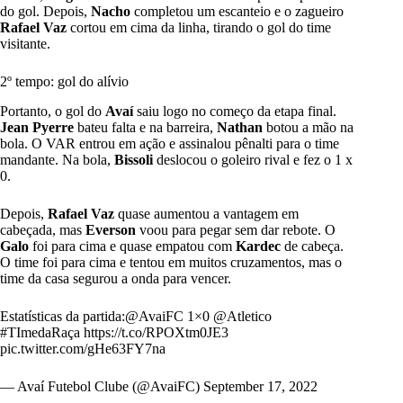
do gol. Depois,
Nacho
completou um escanteio e o zagueiro
Rafael Vaz
cortou em cima da linha, tirando o gol do time
visitante.
2º tempo: gol do alívio
Portanto, o gol do
Avaí
saiu logo no começo da etapa final.
Jean Pyerre
bateu falta e na barreira,
Nathan
botou a mão na
bola. O VAR entrou em ação e assinalou pênalti para o time
mandante. Na bola,
Bissoli
deslocou o goleiro rival e fez o 1 x
0.
Depois,
Rafael Vaz
quase aumentou a vantagem em
cabeçada, mas
Everson
voou para pegar sem dar rebote. O
Galo
foi para cima e quase empatou com
Kardec
de cabeça.
O time foi para cima e tentou em muitos cruzamentos, mas o
time da casa segurou a onda para vencer.
Estatísticas da partida:
@AvaiFC
1×0
@Atletico
#TImedaRaça
https://t.co/RPOXtm0JE3
pic.twitter.com/gHe63FY7na
— Avaí Futebol Clube (@AvaiFC)
September 17, 2022