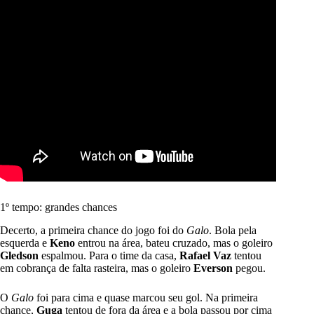
1º tempo: grandes chances
Decerto, a primeira chance do jogo foi do
Galo
. Bola pela
esquerda e
Keno
entrou na área, bateu cruzado, mas o goleiro
Gledson
espalmou. Para o time da casa,
Rafael Vaz
tentou
em cobrança de falta rasteira, mas o goleiro
Everson
pegou.
O
Galo
foi para cima e quase marcou seu gol. Na primeira
chance,
Guga
tentou de fora da área e a bola passou por cima