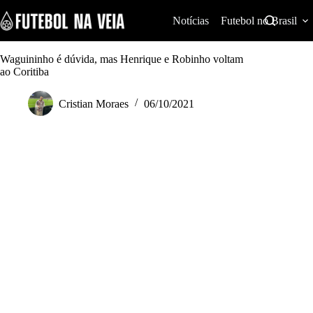
S
k
Notícias
Futebol no Brasil
i
p
t
Waguininho é dúvida, mas Henrique e Robinho voltam
o
ao Coritiba
c
o
Cristian Moraes
06/10/2021
n
t
e
n
t