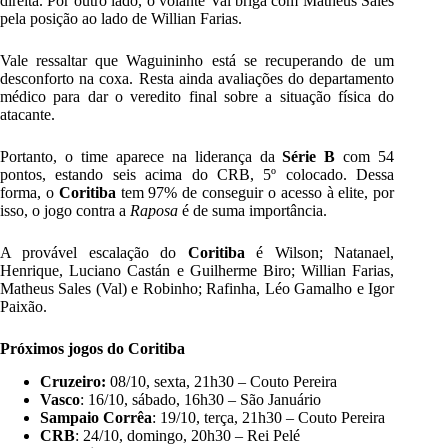
direita. Por outro lado, o volante Val briga com Matheus Sales
pela posição ao lado de Willian Farias.
Vale ressaltar que Waguininho está se recuperando de um
desconforto na coxa. Resta ainda avaliações do departamento
médico para dar o veredito final sobre a situação física do
atacante.
Portanto, o time aparece na liderança da
Série B
com 54
pontos, estando seis acima do CRB, 5º colocado. Dessa
forma, o
Coritiba
tem 97% de conseguir o acesso à elite, por
isso, o jogo contra a
Raposa
é de suma importância.
A provável escalação do
Coritiba
é Wilson; Natanael,
Henrique, Luciano Castán e Guilherme Biro; Willian Farias,
Matheus Sales (Val) e Robinho; Rafinha, Léo Gamalho e Igor
Paixão.
Próximos jogos do Coritiba
Cruzeiro:
08/10, sexta, 21h30 – Couto Pereira
Vasco
: 16/10, sábado, 16h30 – São Januário
Sampaio Corrêa
: 19/10, terça, 21h30 – Couto Pereira
CRB
: 24/10, domingo, 20h30 – Rei Pelé