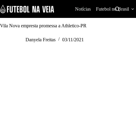
S
k
Notícias
Futebol no Brasil
i
p
t
Vila Nova empresta promessa a Athletico-PR
o
c
Danyela Freitas
03/11/2021
o
n
t
e
n
t