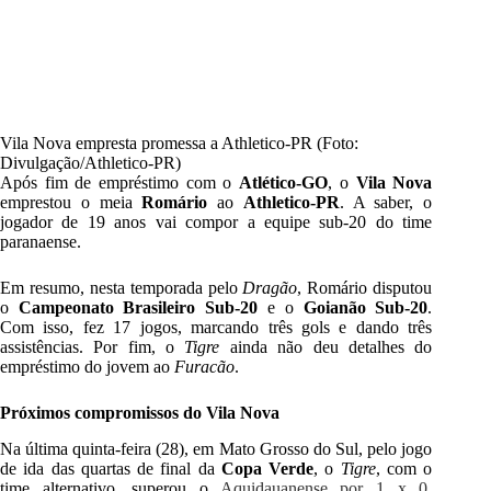
Vila Nova empresta promessa a Athletico-PR (Foto:
Divulgação/Athletico-PR)
Após fim de empréstimo com o
Atlético-GO
, o
Vila Nova
emprestou o meia
Romário
ao
Athletico-PR
. A saber, o
jogador de 19 anos vai compor a equipe sub-20 do time
paranaense.
Em resumo, nesta temporada pelo
Dragão
, Romário disputou
o
Campeonato Brasileiro Sub-20
e o
Goianão Sub-20
.
Com isso, fez 17 jogos, marcando três gols e dando três
assistências. Por fim, o
Tigre
ainda não deu detalhes do
empréstimo do jovem ao
Furacão
.
Próximos compromissos do Vila Nova
Na última quinta-feira (28), em Mato Grosso do Sul, pelo jogo
de ida das quartas de final da
Copa Verde
, o
Tigre
, com o
time alternativo, superou o
Aquidauanense por 1 x 0
.