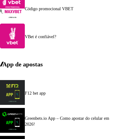
Código promocional VBET
VBet é confiável?
App de apostas
F12 bet app
Greenbets.io App – Como apostar do celular em
2026!