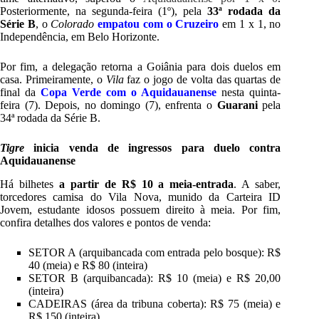
Posteriormente, na segunda-feira (1º), pela
33ª rodada da
Série B
, o
Colorado
empatou com o Cruzeiro
em 1 x 1, no
Independência, em Belo Horizonte.
Por fim, a delegação retorna a Goiânia para dois duelos em
casa. Primeiramente, o
Vila
faz o jogo de volta das quartas de
final da
Copa Verde com o Aquidauanense
nesta quinta-
feira (7). Depois, no domingo (7), enfrenta o
Guarani
pela
34ª rodada da Série B.
Tigre
inicia venda de ingressos para duelo contra
Aquidauanense
Há bilhetes
a partir de R$ 10 a meia-entrada
. A saber,
torcedores camisa do Vila Nova, munido da Carteira ID
Jovem, estudante idosos possuem direito à meia. Por fim,
confira detalhes dos valores e pontos de venda:
SETOR A (arquibancada com entrada pelo bosque): R$
40 (meia) e R$ 80 (inteira)
SETOR B (arquibancada): R$ 10 (meia) e R$ 20,00
(inteira)
CADEIRAS (área da tribuna coberta): R$ 75 (meia) e
R$ 150 (inteira)