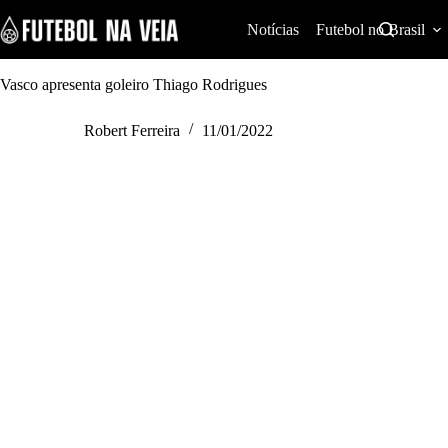
S
k
Notícias
Futebol no Brasil
i
p
t
Vasco apresenta goleiro Thiago Rodrigues
o
c
Robert Ferreira
11/01/2022
o
n
t
e
n
t