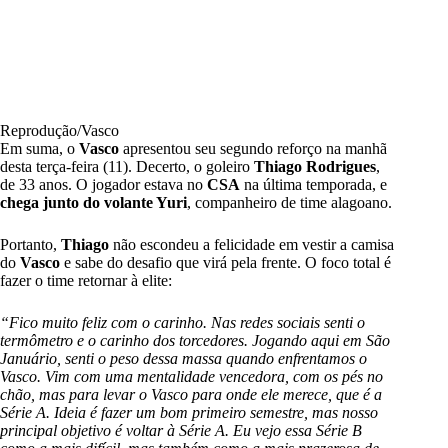
Reprodução/Vasco
Em suma, o
Vasco
apresentou seu segundo reforço na manhã
desta terça-feira (11). Decerto, o goleiro
Thiago Rodrigues
,
de 33 anos. O jogador estava no
CSA
na última temporada, e
chega junto do volante Yuri
, companheiro de time alagoano.
Portanto,
Thiago
não escondeu a felicidade em vestir a camisa
do
Vasco
e sabe do desafio que virá pela frente. O foco total é
fazer o time retornar à elite:
“Fico muito feliz com o carinho. Nas redes sociais senti o
termômetro e o carinho dos torcedores. Jogando aqui em São
Januário, senti o peso dessa massa quando enfrentamos o
Vasco. Vim com uma mentalidade vencedora, com os pés no
chão, mas para levar o Vasco para onde ele merece, que é a
Série A. Ideia é fazer um bom primeiro semestre, mas nosso
principal objetivo é voltar à Série A. Eu vejo essa Série B