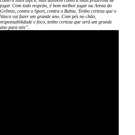
como a mais difícil, mas também como a mais prazerosa de
jogar. Com todo respeito, é bem melhor jogar na Arena do
Grêmio, contra o Sport, contra o Bahia. Tenho certeza que o
Vasco vai fazer um grande ano. Com pés no chão,
responsabilidade e foco, tenho certeza que será um grande
ano para nós”.