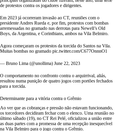
principais organizadas do clube fizeram, neste ano, uma série
de protestos contra os jogadores e dirigentes.
Em 2023 já ocorreram invasão ao CT, reuniões com o
presidente Andres Rueda e, por fim, protestos com bombas
arremessadas no gramado nas derrotas para Newell’s Old
Boys, da Argentina, e Corinthians, ambos na Vila Belmiro.
Agora começaram os protestos da torcida do Santos na Vila.
Muitas bombas no gramado
pic.twitter.com/C677OnnnO1
— Bruno Lima (@unollima)
June 22, 2023
O comportamento no confronto contra o arquirrival, aliás,
resultou numa punição de quatro jogos com portões fechados
para a torcida.
Determinante para a vitória contra o Grêmio
Ao ver que as cobranças e pressão não estavam funcionando,
os torcedores decidiram fechar com o elenco. Uma reunião no
último sábado (19), no CT Rei Pelé, oficializou a união entre
as duas partes com a promessa de uma recepção inesquecível
na Vila Belmiro para o jogo contra o Grêmio.