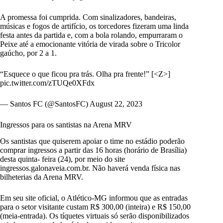
A promessa foi cumprida. Com sinalizadores, bandeiras,
músicas e fogos de artifício, os torcedores fizeram uma linda
festa antes da partida e, com a bola rolando, empurraram o
Peixe até a
emocionante vitória de virada sobre o Tricolor
gaúcho, por 2 a 1.
“Esquece o que ficou pra trás. Olha pra frente!” [<Z>]
pic.twitter.com/zTUQe0XFdx
— Santos FC (@SantosFC)
August 22, 2023
Ingressos para os santistas na Arena MRV
Os santistas que quiserem apoiar o time no estádio poderão
comprar ingressos a partir das 16 horas (horário de Brasília)
desta quinta- feira (24), por meio do site
ingressos.galonaveia.com.br. Não haverá venda física nas
bilheterias da Arena MRV.
Em seu site oficial, o Atlético-MG informou que as entradas
para o setor visitante custam R$ 300,00 (inteira) e R$ 150,00
(meia-entrada). Os tíquetes virtuais só serão disponibilizados