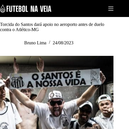
S
k
i
p
t
Torcida do Santos dará apoio no aeroporto antes de duelo
o
contra o Atlético-MG
c
o
Bruno Lima
24/08/2023
n
t
e
n
t