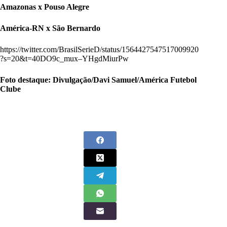
Amazonas x Pouso Alegre
América-RN x São Bernardo
https://twitter.com/BrasilSerieD/status/1564427547517009920
?s=20&t=40DO9c_mux–YHgdMiurPw
Foto destaque: Divulgação/Davi Samuel/América Futebol
Clube