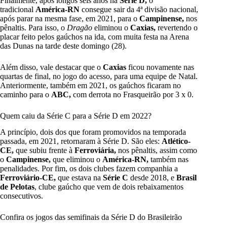
Finalmente, após longos seis anos na
Série D,
o
tradicional
América-RN
consegue sair da 4ª divisão nacional,
após parar na mesma fase, em 2021, para o
Campinense,
nos
pênaltis. Para isso, o
Dragão
eliminou o
Caxias,
revertendo o
placar feito pelos gaúchos na ida, com muita festa na Arena
das Dunas na tarde deste domingo (28).
Além disso, vale destacar que o
Caxias
ficou novamente nas
quartas de final, no jogo do acesso, para uma equipe de Natal.
Anteriormente, também em 2021, os gaúchos ficaram no
caminho para o
ABC,
com derrota no Frasqueirão por 3 x 0.
Quem caiu da Série C para a Série D em 2022?
A princípio, dois dos que foram promovidos na temporada
passada, em 2021, retornaram à Série D. São eles:
Atlético-
CE,
que subiu frente à
Ferroviária,
nos pênaltis, assim como
o
Campinense,
que eliminou o
América-RN,
também nas
penalidades. Por fim, os dois clubes fazem companhia a
Ferroviário-CE,
que estava na
Série C
desde 2018, e
Brasil
de Pelotas
, clube gaúcho que vem de dois rebaixamentos
consecutivos.
Confira os jogos das semifinais da Série D do Brasileirão