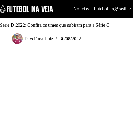
S
k
Notícias
Futebol no Brasil
i
p
t
Série D 2022: Confira os times que subiram para a Série C
o
c
Payciúma Luiz
30/08/2022
o
n
t
e
n
t