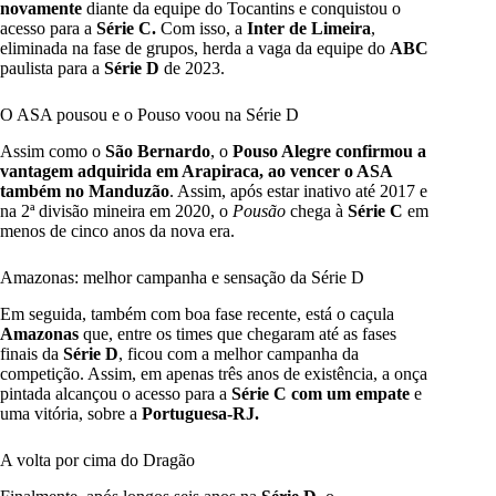
novamente
diante da equipe do Tocantins e conquistou o
acesso para a
Série C.
Com isso, a
Inter de Limeira
,
eliminada na fase de grupos, herda a vaga da equipe do
ABC
paulista para a
Série D
de 2023.
O ASA pousou e o Pouso voou na Série D
Assim como o
São Bernardo
, o
Pouso Alegre
confirmou a
vantagem adquirida em Arapiraca
,
ao vencer o ASA
também no Manduzão
. Assim, após estar inativo até 2017 e
na 2ª divisão mineira em 2020, o
Pousão
chega à
Série C
em
menos de cinco anos da nova era.
Amazonas: melhor campanha e sensação da Série D
Em seguida, também com boa fase recente, está o caçula
Amazonas
que, entre os times que chegaram até as fases
finais da
Série D
, ficou com a melhor campanha da
competição. Assim, em apenas três anos de existência, a onça
pintada alcançou o acesso para a
Série C
com um empate
e
uma vitória, sobre a
Portuguesa-RJ.
A volta por cima do Dragão