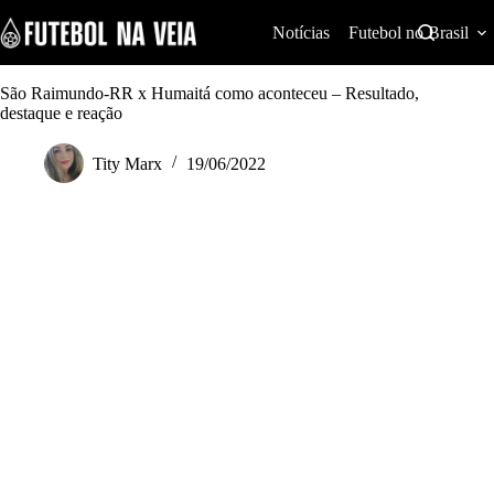
S
k
Notícias
Futebol no Brasil
i
p
t
São Raimundo-RR x Humaitá como aconteceu – Resultado,
o
destaque e reação
c
o
Tity Marx
19/06/2022
n
t
e
n
t