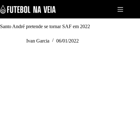
S
k
i
p
t
Santo André pretende se tornar SAF em 2022
o
c
Ivan Garcia
06/01/2022
o
n
t
e
n
t