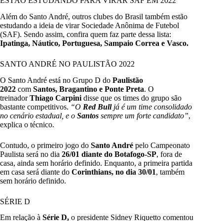
ESTÃO ESTUDANDO PARA VIRAR SAF EM 2022
Além do Santo André, outros clubes do Brasil também estão
estudando a ideia de virar Sociedade Anônima de Futebol
(SAF). Sendo assim, confira quem faz parte dessa lista:
Ipatinga, Náutico, Portuguesa, Sampaio Correa e Vasco.
SANTO ANDRÉ NO PAULISTÃO 2022
O Santo André está no Grupo D do
Paulistão
2022
com
Santos, Bragantino e Ponte Preta
. O
treinador
Thiago Carpini
disse que os times do grupo são
bastante competitivos.
“O
Red Bull
já é um time consolidado
no cenário estadual, e o
Santos
sempre um forte candidato”
,
explica o técnico.
Contudo, o primeiro jogo do
Santo André
pelo Campeonato
Paulista será no dia
26/01 diante do Botafogo-SP
, fora de
casa, ainda sem horário definido. Enquanto, a primeira partida
em casa será diante do
Corinthians, no dia 30/01
, também
sem horário definido.
SÉRIE D
Em relação à
Série D,
o presidente Sidney Riquetto comentou