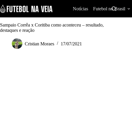
S
k
Notícias
Futebol no Brasil
i
p
t
Sampaio Corrêa x Coritiba como aconteceu – resultado,
o
destaques e reação
c
o
Cristian Moraes
17/07/2021
n
t
e
n
t