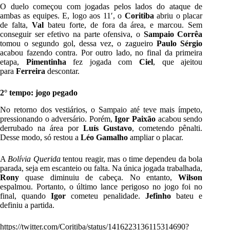
O duelo começou com jogadas pelos lados do ataque de
ambas as equipes. E, logo aos 11′, o
Coritiba
abriu o placar
de falta,
Val
bateu forte, de fora da área, e marcou.
Sem
conseguir ser efetivo na parte ofensiva, o
Sampaio Corrêa
tomou o segundo gol, dessa vez, o zagueiro
Paulo Sérgio
acabou fazendo contra. Por outro lado, no final da primeira
etapa,
Pimentinha
fez jogada com
Ciel
, que ajeitou
para
Ferreira
descontar.
2° tempo: jogo pegado
No retorno dos vestiários, o Sampaio até teve mais ímpeto,
pressionando o adversário. Porém,
Igor Paixão
acabou sendo
derrubado na área por
Luís Gustavo
, cometendo pênalti.
Desse modo, só restou a
Léo Gamalho
ampliar o placar.
A
Bolívia Querida
tentou reagir, mas o time dependeu da bola
parada, seja em escanteio ou falta. Na única jogada trabalhada,
Rony
quase diminuiu de cabeça. No entanto,
Wilson
espalmou. Portanto, o último lance perigoso no jogo foi no
final, quando
Igor
cometeu penalidade.
Jefinho
bateu e
definiu a partida.
https://twitter.com/Coritiba/status/1416223136115314690?