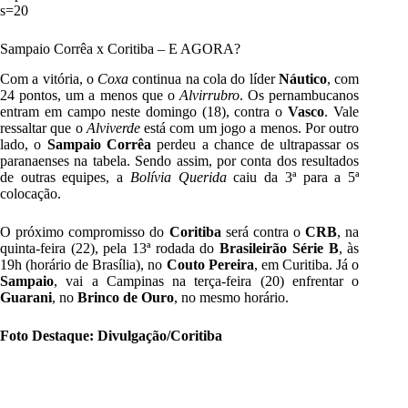
s=20
Sampaio Corrêa x Coritiba – E AGORA?
Com a vitória, o
Coxa
continua na cola do líder
Náutico
, com
24 pontos, um a menos que o
Alvirrubro
. Os pernambucanos
entram em campo neste domingo (18), contra o
Vasco
. Vale
ressaltar que o
Alviverde
está com um jogo a menos. Por outro
lado, o
Sampaio Corrêa
perdeu a chance de ultrapassar os
paranaenses na tabela. Sendo assim, por conta dos resultados
de outras equipes, a
Bolívia Querida
caiu da 3ª para a 5ª
colocação.
O próximo compromisso do
Coritiba
será contra o
CRB
, na
quinta-feira (22), pela 13ª rodada do
Brasileirão Série B
, às
19h (horário de Brasília), no
Couto Pereira
, em Curitiba. Já o
Sampaio
, vai a Campinas na terça-feira (20) enfrentar o
Guarani
, no
Brinco de Ouro
, no mesmo horário.
Foto Destaque: Divulgação/Coritiba