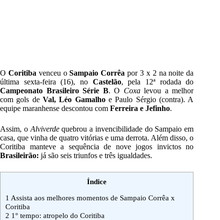
O
Coritiba
venceu o
Sampaio Corrêa
por 3 x 2 na noite da
última sexta-feira (16), no
Castelão
, pela 12ª rodada do
Campeonato Brasileiro Série B
. O
Coxa
levou a melhor
com gols de
Val, Léo Gamalho
e Paulo Sérgio (contra). A
equipe maranhense descontou com
Ferreira e Jefinho
.
Assim, o
Alviverde
quebrou a invencibilidade do Sampaio em
casa, que vinha de quatro vitórias e uma derrota. Além disso, o
Coritiba manteve a sequência de nove jogos invictos no
Brasileirão:
já são seis triunfos e três igualdades.
Índice
1
Assista aos melhores momentos de Sampaio Corrêa x
Coritiba
2
1° tempo: atropelo do Coritiba