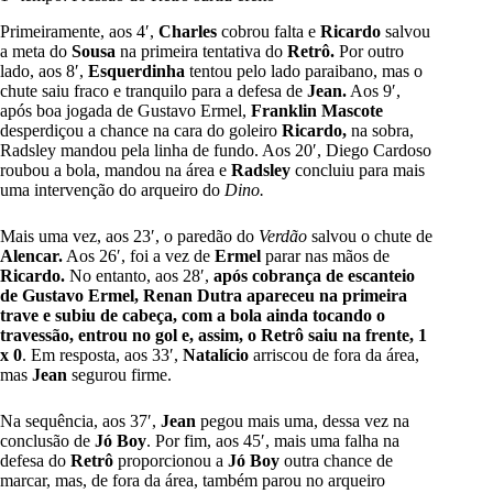
Primeiramente, aos 4′,
Charles
cobrou falta e
Ricardo
salvou
a meta do
Sousa
na primeira tentativa do
Retrô.
Por outro
lado, aos 8′,
Esquerdinha
tentou pelo lado paraibano, mas o
chute saiu fraco e tranquilo para a defesa de
Jean.
Aos 9′,
após boa jogada de Gustavo Ermel,
Franklin Mascote
desperdiçou a chance na cara do goleiro
Ricardo,
na sobra,
Radsley mandou pela linha de fundo. Aos 20′, Diego Cardoso
roubou a bola, mandou na área e
Radsley
concluiu para mais
uma intervenção do arqueiro do
Dino.
Mais uma vez, aos 23′, o paredão do
Verdão
salvou o chute de
Alencar.
Aos 26′, foi a vez de
Ermel
parar nas mãos de
Ricardo.
No entanto, aos 28′,
após cobrança de escanteio
de Gustavo Ermel, Renan Dutra apareceu na primeira
trave e subiu de cabeça, com a bola ainda tocando o
travessão, entrou no gol e, assim, o Retrô saiu na frente, 1
x 0
. Em resposta, aos 33′,
Natalício
arriscou de fora da área,
mas
Jean
segurou firme.
Na sequência, aos 37′,
Jean
pegou mais uma, dessa vez na
conclusão de
Jó Boy
. Por fim, aos 45′, mais uma falha na
defesa do
Retrô
proporcionou a
Jó Boy
outra chance de
marcar, mas, de fora da área, também parou no arqueiro