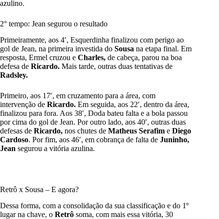
azulino.
2° tempo: Jean segurou o resultado
Primeiramente, aos 4′, Esquerdinha finalizou com perigo ao
gol de Jean, na primeira investida do
Sousa
na etapa final. Em
resposta, Ermel cruzou e
Charles,
de cabeça, parou na boa
defesa de
Ricardo.
Mais tarde, outras duas tentativas de
Radsley.
Primeiro, aos 17′, em cruzamento para a área, com
intervenção de
Ricardo.
Em seguida, aos 22′, dentro da área,
finalizou para fora. Aos 38′, Doda bateu falta e a bola passou
por cima do gol de Jean. Por outro lado, aos 40′, outras duas
defesas de
Ricardo,
nos chutes de
Matheus Serafim
e
Diego
Cardoso
. Por fim, aos 46′, em cobrança de falta de
Juninho,
Jean
segurou a vitória azulina.
Retrô x Sousa – E agora?
Dessa forma, com a consolidação da sua classificação e do 1º
lugar na chave, o
Retrô
soma, com mais essa vitória, 30