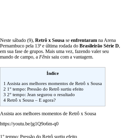
Neste sábado (9),
Retrô x Sousa
se
enfrentaram
na Arena
Pernambuco pela 13ª e última rodada do
Brasileirão Série D
,
em sua fase de grupos. Mais uma vez, fazendo valer seu
mando de campo, a
Fênix
saiu com a vantagem.
Índice
1
Assista aos melhores momentos de Retrô x Sousa
2
1° tempo: Pressão do Retrô surtiu efeito
3
2° tempo: Jean segurou o resultado
4
Retrô x Sousa – E agora?
Assista aos melhores momentos de Retrô x Sousa
https://youtu.be/jg1Q9o6m-q0
1° tempo: Pressão do Retrô surtiu efeito