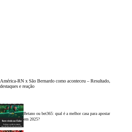
América-RN x São Bernardo como aconteceu – Resultado,
destaques e reação
Betano ou bet365: qual é a melhor casa para apostar
em 2025?