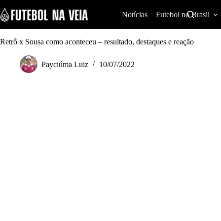
S
k
Notícias
Futebol no Brasil
i
p
t
Retrô x Sousa como aconteceu – resultado, destaques e reação
o
c
Payciúma Luiz
10/07/2022
o
n
t
e
n
t