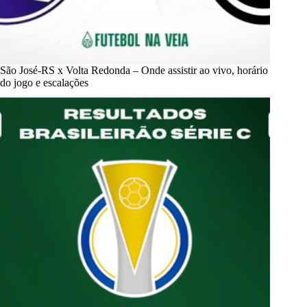
São José-RS x Volta Redonda – Onde assistir ao vivo, horário
do jogo e escalações