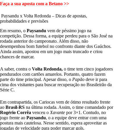
Faça a sua aposta com a Betano
>>
Paysandu x Volta Redonda – Dicas de apostas,
probabilidades e previsões
Em resumo, o
Paysandu
vem de péssimo jogo na
competição. Dessa forma, a equipe perdeu para o São José na
rodada anterior do campeonato. Além disso, não
desempenhou bom futebol no confronto diante dos Gaúchos.
Ainda assim, apostou em um jogo mais truncado e criou
chances de marcar.
A saber, contra o
Volta Redonda,
o time tem cinco jogadores
pendurados com cartões amarelos. Portanto, quatro fazem
parte do time principal. Apesar disso, o
Papão
deve ir para
cima dos visitantes para buscar recuperação no Brasileirão da
Série C.
Em contrapartida, os Cariocas vem de ótimo resultado frente
ao
Brasil-RS
na última rodada. Assim, o time comandado por
Rogério Corrêa
venceu o
Xavante
por 3×1. Contudo, no
jogo frente ao
Paysandu
, o a equipe deve entrar com uma
postura mais cautelosa. Nesse sentido, espera aproveitar as
jogadas de velocidade para poder marcar gols.