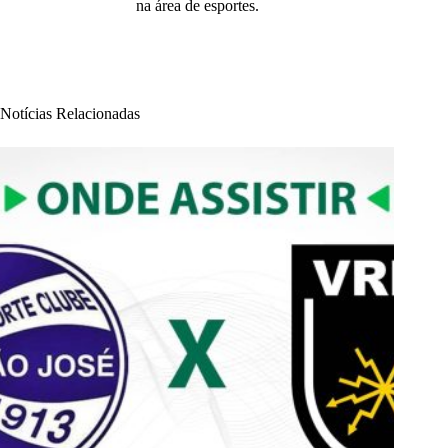
na área de esportes.
Notícias Relacionadas