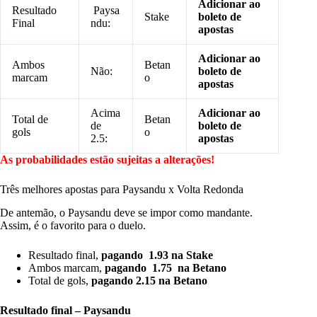
Adicionar ao
Resultado
Paysa
Stake
boleto de
Final
ndu:
apostas
Adicionar ao
Ambos
Betan
Não:
boleto de
marcam
o
apostas
Acima
Adicionar ao
Total de
Betan
de
boleto de
gols
o
2.5:
apostas
As probabilidades estão sujeitas a alterações!
Três melhores apostas para Paysandu x Volta Redonda
De antemão, o Paysandu deve se impor como mandante.
Assim, é o favorito para o duelo.
Resultado final,
pagando 1.93 na Stake
Ambos marcam,
pagando 1.75 na Betano
Total de gols,
pagando 2.15 na Betano
Resultado final – Paysandu