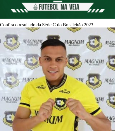
Confira o resultado da Série C do Brasileirão 2023