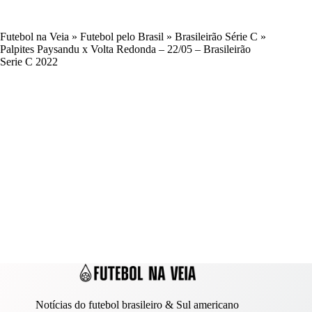
Futebol na Veia
»
Futebol pelo Brasil
»
Brasileirão Série C
»
Palpites Paysandu x Volta Redonda – 22/05 – Brasileirão
Serie C 2022
Notícias do futebol brasileiro & Sul americano