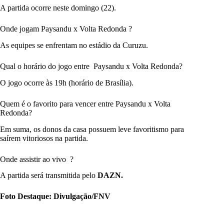
A partida ocorre neste domingo (22).
Onde jogam Paysandu x Volta Redonda ?
As equipes se enfrentam no estádio da Curuzu.
Qual o horário do jogo entre Paysandu x Volta Redonda?
O jogo ocorre às 19h (horário de Brasília).
Quem é o favorito para vencer entre Paysandu x Volta
Redonda?
Em suma, os donos da casa possuem leve favoritismo para
saírem vitoriosos na partida.
Onde assistir ao vivo ?
A partida será transmitida pelo
DAZN.
Foto Destaque: Divulgação/FNV