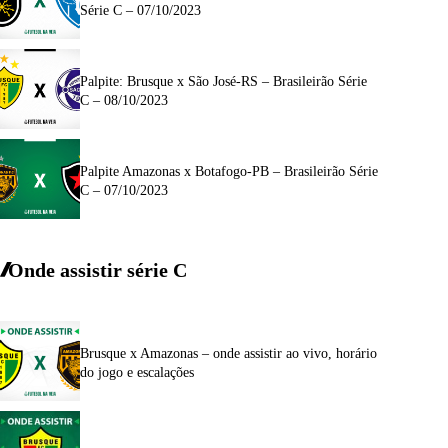
Série C – 07/10/2023
Palpite: Brusque x São José-RS – Brasileirão Série
C – 08/10/2023
Palpite Amazonas x Botafogo-PB – Brasileirão Série
C – 07/10/2023
Onde assistir série C
Brusque x Amazonas – onde assistir ao vivo, horário
do jogo e escalações