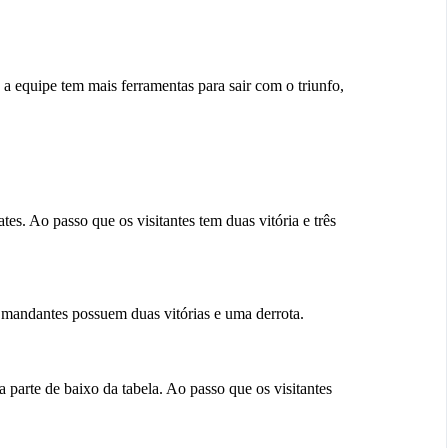
, a equipe tem mais ferramentas para sair com o triunfo,
es. Ao passo que os visitantes tem duas vitória e três
s mandantes possuem duas vitórias e uma derrota.
 parte de baixo da tabela. Ao passo que os visitantes