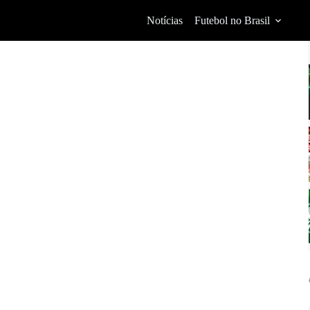
Notícias
Futebol no Brasil