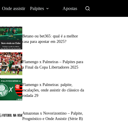
Onde assistir
Palpites
Apostas
Betano ou bet365: qual é a melhor
casa para apostar em 2025?
Flamengo x Palmeiras – Palpites para
a Final da Copa Libertadores 2025
Flamengo x Palmeiras: palpite,
escalações, onde assistir do clássico da
rodada 29
Amazonas x Novorizontino – Palpite,
Prognóstico e Onde Assistir (Série B)