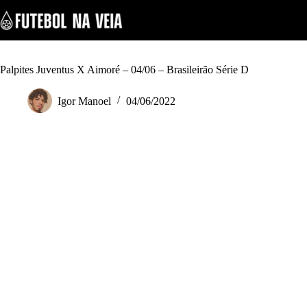
S
k
i
p
t
o
Palpites Juventus X Aimoré – 04/06 – Brasileirão Série D
c
o
Igor Manoel
04/06/2022
n
t
e
n
t