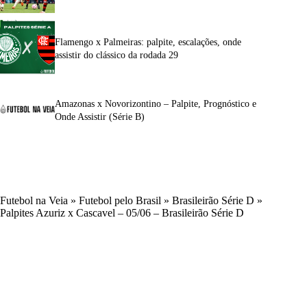
Flamengo x Palmeiras: palpite, escalações, onde
assistir do clássico da rodada 29
Amazonas x Novorizontino – Palpite, Prognóstico e
Onde Assistir (Série B)
Futebol na Veia
»
Futebol pelo Brasil
»
Brasileirão Série D
»
Palpites Azuriz x Cascavel – 05/06 – Brasileirão Série D