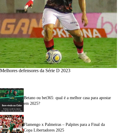
Melhores defensores da Série D 2023
Betano ou bet365: qual é a melhor casa para apostar
em 2025?
Flamengo x Palmeiras – Palpites para a Final da
Copa Libertadores 2025