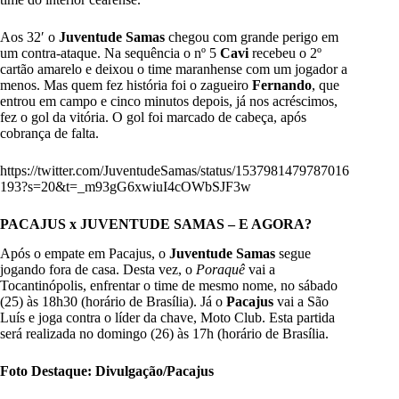
Aos 32′ o
Juventude Samas
chegou com grande perigo em
um contra-ataque. Na sequência o nº 5
Cavi
recebeu o 2º
cartão amarelo e deixou o time maranhense com um jogador a
menos. Mas quem fez história foi o zagueiro
Fernando
, que
entrou em campo e cinco minutos depois, já nos acréscimos,
fez o gol da vitória. O gol foi marcado de cabeça, após
cobrança de falta.
https://twitter.com/JuventudeSamas/status/1537981479787016
193?s=20&t=_m93gG6xwiuI4cOWbSJF3w
PACAJUS x JUVENTUDE SAMAS – E AGORA?
Após o empate em Pacajus, o
Juventude Samas
segue
jogando fora de casa. Desta vez, o
Poraquê
vai a
Tocantinópolis, enfrentar o time de mesmo nome, no sábado
(25) às 18h30 (horário de Brasília). Já o
Pacajus
vai a São
Luís e joga contra o líder da chave, Moto Club. Esta partida
será realizada no domingo (26) às 17h (horário de Brasília.
Foto Destaque: Divulgação/Pacajus