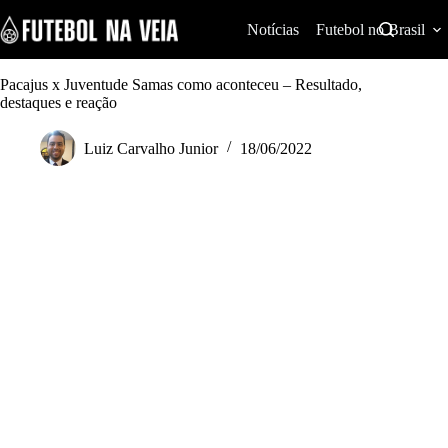
S
k
Notícias
Futebol no Brasil
i
p
t
Pacajus x Juventude Samas como aconteceu – Resultado,
o
destaques e reação
c
o
Luiz Carvalho Junior
18/06/2022
n
t
e
n
t