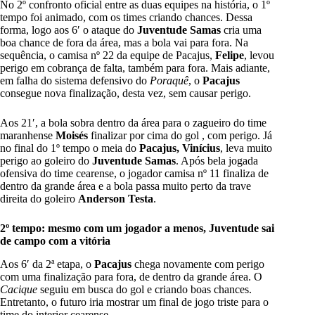
No 2º confronto oficial entre as duas equipes na história, o 1º
tempo foi animado, com os times criando chances. Dessa
forma, logo aos 6′ o ataque do
Juventude Samas
cria uma
boa chance de fora da área, mas a bola vai para fora. Na
sequência, o camisa nº 22 da equipe de Pacajus,
Felipe
, levou
perigo em cobrança de falta, também para fora. Mais adiante,
em falha do sistema defensivo do
Poraquê
, o
Pacajus
consegue nova finalização, desta vez, sem causar perigo.
Aos 21′, a bola sobra dentro da área para o zagueiro do time
maranhense
Moisés
finalizar por cima do gol , com perigo. Já
no final do 1º tempo o meia do
Pacajus,
Vinícius
, leva muito
perigo ao goleiro do
Juventude Samas
. Após bela jogada
ofensiva do time cearense, o jogador camisa nº 11 finaliza de
dentro da grande área e a bola passa muito perto da trave
direita do goleiro
Anderson Testa
.
2º tempo: mesmo com um jogador a menos, Juventude sai
de campo com a vitória
Aos 6′ da 2ª etapa, o
Pacajus
chega novamente com perigo
com uma finalização para fora, de dentro da grande área. O
Cacique
seguiu em busca do gol e criando boas chances.
Entretanto, o futuro iria mostrar um final de jogo triste para o
time do interior cearense.