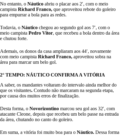
No entanto, o
Náutico
abriu o placar aos 2′, com o meio
campista
Richard Franco,
que aproveitou rebote do goleiro
para empurrar a bola para as redes.
Todavia, o
Náutico
chegou ao segundo gol aos 7′, com o
meio campista
Pedro Vitor
, que recebeu a bola dentro da área
e chutou forte.
Ademais, os donos da casa ampliaram aos 44′, novamente
com meio campista
Richard Franco,
aproveitou sobra na
área para marcar um belo gol.
2° TEMPO: NÁUTICO CONFIRMA A VITÓRIA
A saber, os mandantes voltaram do intervalo ainda melhor do
que os visitantes
.
Contudo não marcaram na segunda etapa,
por causa dos muitos erros de finalização.
Desta forma, o
Novorizontino
marcou seu gol aos 32′, com
atacante Cleone, depois que recebeu um belo passe na entrada
da área, chutando no canto do goleiro.
Em suma, a vitória foi muito boa para o
Náutico.
Dessa forma