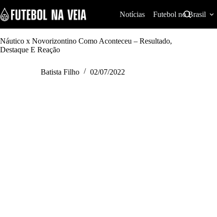
S
k
Notícias
Futebol no Brasil
i
p
t
Náutico x Novorizontino Como Aconteceu – Resultado,
o
Destaque E Reação
c
o
Batista Filho
02/07/2022
n
t
e
n
t