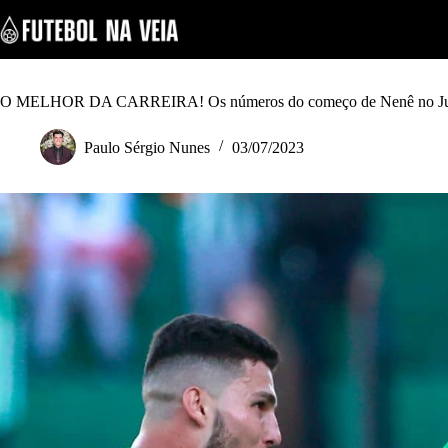
S
k
i
p
t
o
O MELHOR DA CARREIRA! Os números do começo de Nenê no Ju
c
o
Paulo Sérgio Nunes
03/07/2023
n
t
e
n
t