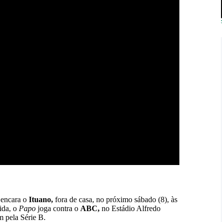
encara o
Ituano,
fora de casa, no próximo sábado (8), às
uida, o
Papo
joga contra o
ABC,
no Estádio Alfredo
m pela Série B.