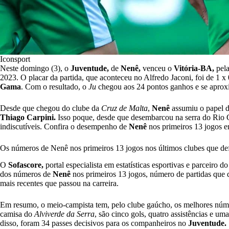
Iconsport
Neste domingo (3), o
Juventude,
de
Nenê,
venceu o
Vitória-BA,
pela
2023. O placar da partida, que aconteceu no Alfredo Jaconi, foi de 1 x
Gama
. Com o resultado, o
Ju
chegou aos 24 pontos ganhos e se aproxi
Desde que chegou do clube da
Cruz de Malta
,
Nenê
assumiu o papel d
Thiago Carpini.
Isso poque, desde que desembarcou na serra do Rio 
indiscutíveis. Confira o desempenho de
Nenê
nos primeiros 13 jogos e
Os números de Nenê nos primeiros 13 jogos nos últimos clubes que d
O
Sofascore,
portal especialista em estatísticas esportivas e parceiro d
dos números de
Nenê
nos primeiros 13 jogos, número de partidas que 
mais recentes que passou na carreira.
Em resumo, o meio-campista tem, pelo clube gaúcho, os melhores núm
camisa do
Alviverde da Serra
, são cinco gols, quatro assistências e u
disso, foram 34 passes decisivos para os companheiros no
Juventude.