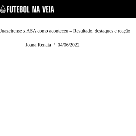
S
k
i
p
t
o
Juazeirense x ASA como aconteceu – Resultado, destaques e reação
c
o
Joana Renata
04/06/2022
n
t
e
n
t