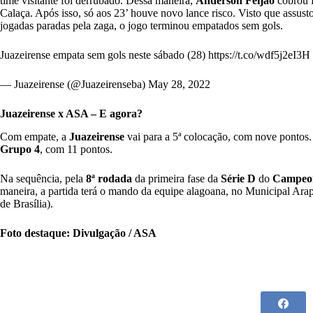
time visitante foi derrubado. Dessa maneira,
Anderson Feijão
cobrou f
Calaça. Após isso, só aos 23’ houve novo lance risco. Visto que assust
jogadas paradas pela zaga, o jogo terminou empatados sem gols.
Juazeirense empata sem gols neste sábado (28)
https://t.co/wdf5j2eI3H
— Juazeirense (@Juazeirenseba)
May 28, 2022
Juazeirense x ASA – E agora?
Com empate, a
Juazeirense
vai para a 5ª colocação, com nove pontos.
Grupo 4
, com 11 pontos.
Na sequência, pela
8ª rodada
da primeira fase da
Série D
do
Campeon
maneira, a partida terá o mando da equipe alagoana, no Municipal Arapi
de Brasília).
Foto destaque: Divulgação / ASA