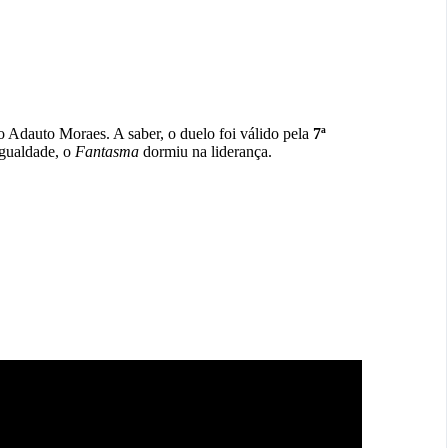
o Adauto Moraes. A saber, o duelo foi válido pela
7ª
igualdade, o
Fantasma
dormiu na liderança.