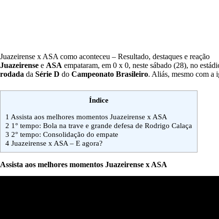
Juazeirense x ASA como aconteceu – Resultado, destaques e reação
Juazeirense
e
ASA
empataram, em 0 x 0, neste sábado (28), no estádi
rodada
da
Série D
do
Campeonato Brasileiro
. Aliás, mesmo com a 
Índice
1
Assista aos melhores momentos Juazeirense x ASA
2
1° tempo: Bola na trave e grande defesa de Rodrigo Calaça
3
2° tempo: Consolidação do empate
4
Juazeirense x ASA – E agora?
Assista aos melhores momentos Juazeirense x ASA