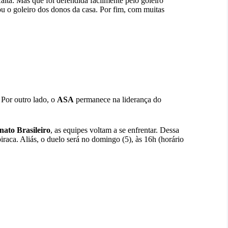
alta. Mas que foi defendida facilmente pelo goleiro
ou o goleiro dos donos da casa. Por fim, com muitas
 Por outro lado, o
ASA
permanece na liderança do
ato Brasileiro
, as equipes voltam a se enfrentar. Dessa
raca. Aliás, o duelo será no domingo (5), às 16h (horário