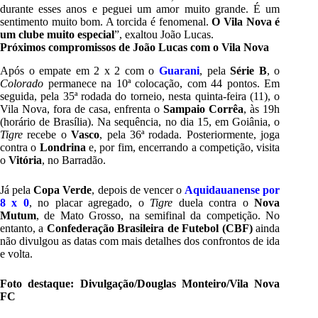
durante esses anos e peguei um amor muito grande. É um
sentimento muito bom. A torcida é fenomenal.
O Vila Nova é
um clube muito especial
”, exaltou João Lucas.
Próximos compromissos de João Lucas com o Vila Nova
Após o empate em 2 x 2 com o
Guarani
, pela
Série B
, o
Colorado
permanece na 10ª colocação, com 44 pontos. Em
seguida, pela 35ª rodada do torneio, nesta quinta-feira (11), o
Vila Nova, fora de casa, enfrenta o
Sampaio Corrêa
, às 19h
(horário de Brasília). Na sequência, no dia 15, em Goiânia, o
Tigre
recebe o
Vasco
, pela 36ª rodada. Posteriormente, joga
contra o
Londrina
e, por fim, encerrando a competição, visita
o
Vitória
, no Barradão.
Já pela
Copa Verde
, depois de vencer o
Aquidauanense por
8 x 0
, no placar agregado, o
Tigre
duela contra o
Nova
Mutum
, de Mato Grosso, na semifinal da competição. No
entanto, a
Confederação Brasileira de Futebol (CBF)
ainda
não divulgou as datas com mais detalhes dos confrontos de ida
e volta.
Foto destaque: Divulgação/Douglas Monteiro/Vila Nova
FC