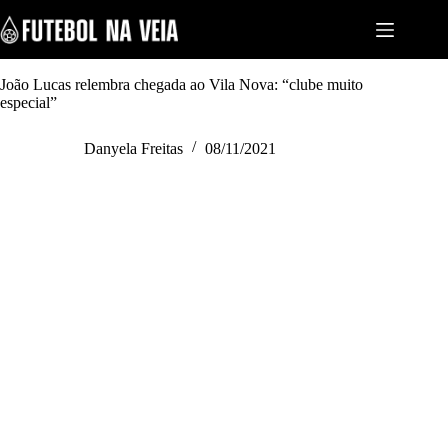
S
k
i
p
t
João Lucas relembra chegada ao Vila Nova: “clube muito
o
especial”
c
o
Danyela Freitas
08/11/2021
n
t
e
n
t