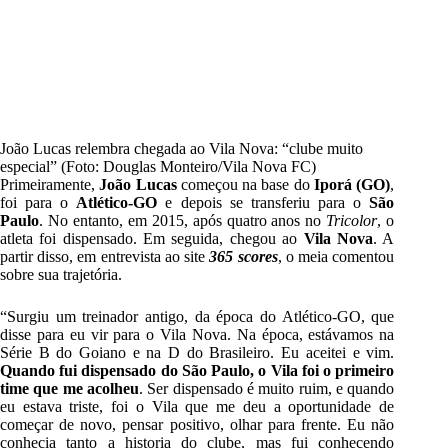
João Lucas relembra chegada ao Vila Nova: “clube muito
especial” (Foto: Douglas Monteiro/Vila Nova FC)
Primeiramente,
João Lucas
começou na base do
Iporá (GO)
,
foi para o
Atlético-GO
e depois se transferiu para o
São
Paulo
. No entanto, em 2015, após quatro anos no
Tricolor
, o
atleta foi dispensado. Em seguida, chegou ao
Vila Nova
. A
partir disso, em entrevista ao site
365 scores
, o meia comentou
sobre sua trajetória.
“Surgiu um treinador antigo, da época do Atlético-GO, que
disse para eu vir para o Vila Nova. Na época, estávamos na
Série B do Goiano e na D do Brasileiro. Eu aceitei e vim.
Quando fui dispensado do São Paulo, o Vila foi o primeiro
time que me acolheu
. Ser dispensado é muito ruim, e quando
eu estava triste, foi o Vila que me deu a oportunidade de
começar de novo, pensar positivo, olhar para frente. Eu não
conhecia tanto a historia do clube, mas fui conhecendo