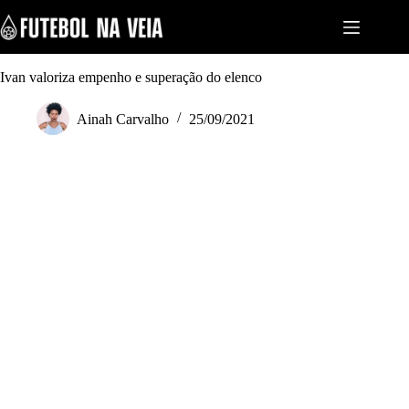
S
k
i
p
t
Ivan valoriza empenho e superação do elenco
o
c
Ainah Carvalho
25/09/2021
o
n
t
e
n
t