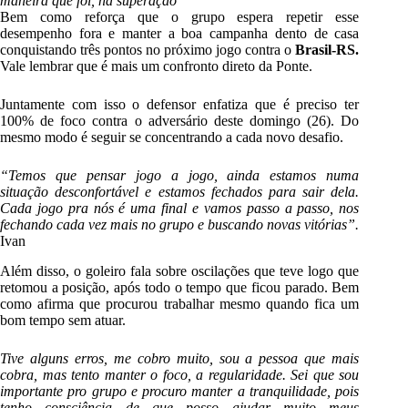
maneira que foi, na superação”
Bem como reforça que o grupo espera repetir esse
desempenho fora e manter a boa campanha dento de casa
conquistando três pontos no próximo jogo contra o
Brasil-RS.
Vale lembrar que é mais um confronto direto da Ponte.
Juntamente com isso o defensor enfatiza que é preciso ter
100% de foco contra o adversário deste domingo (26). Do
mesmo modo é seguir se concentrando a cada novo desafio.
“Temos que pensar jogo a jogo, ainda estamos numa
situação desconfortável e estamos fechados para sair dela.
Cada jogo pra nós é uma final e vamos passo a passo, nos
fechando cada vez mais no grupo e buscando novas vitórias”.
Ivan
Além disso, o goleiro fala sobre oscilações que teve logo que
retomou a posição, após todo o tempo que ficou parado. Bem
como afirma que procurou trabalhar mesmo quando fica um
bom tempo sem atuar.
Tive alguns erros, me cobro muito, sou a pessoa que mais
cobra, mas tento manter o foco, a regularidade. Sei que sou
importante pro grupo e procuro manter a tranquilidade, pois
tenho consciência de que posso ajudar muito meus